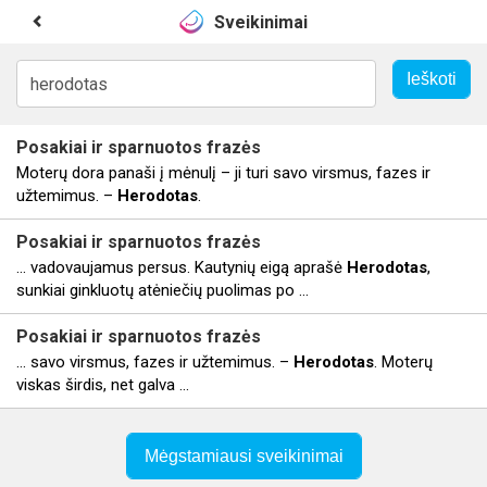
Sveikinimai
Posakiai ir sparnuotos frazės
Moterų dora panaši į mėnulį – ji turi savo virsmus, fazes ir
užtemimus. –
Herodotas
.
Posakiai ir sparnuotos frazės
... vadovaujamus persus. Kautynių eigą aprašė
Herodotas
,
sunkiai ginkluotų atėniečių puolimas po ...
Posakiai ir sparnuotos frazės
... savo virsmus, fazes ir užtemimus. –
Herodotas
. Moterų
viskas širdis, net galva ...
Mėgstamiausi sveikinimai