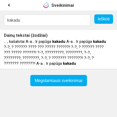
Sveikinimai
Dainų tekstai (žodžiai)
... , kašalotai A-a… Ir papūga
kakadu
A-a… Ir papūga
kakadu
?-?, ? ?????? ???? ??? ????? ??????! ?-?, ? ?????? ????
??? ????? ??????! ?-?, ?????????, ????????, ?-?,
????????, ????????, ?-?, ? ??????? ???????! ?-?, ?
??????? ???????! A-a… Ir papūga
kakadu
Mėgstamiausi sveikinimai