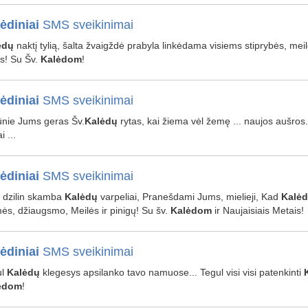
ėdiniai
SMS sveikinimai
ėdų
naktį tylią, šalta žvaigždė prabyla linkėdama visiems stiprybės, meil
ies! Su Šv.
Kalėdom
!
ėdiniai
SMS sveikinimai
nie Jums geras Šv.
Kalėdų
rytas, kai žiema vėl žemę ... naujos aušro
 ...
ėdiniai
SMS sveikinimai
 dzilin skamba
Kalėdų
varpeliai, Pranešdami Jums, mielieji, Kad
Kalė
ės, džiaugsmo, Meilės ir pinigų! Su šv.
Kalėdom
ir Naujaisiais Metais!
ėdiniai
SMS sveikinimai
ul
Kalėdų
klegesys apsilanko tavo namuose... Tegul visi visi patenkinti
ėdom
!