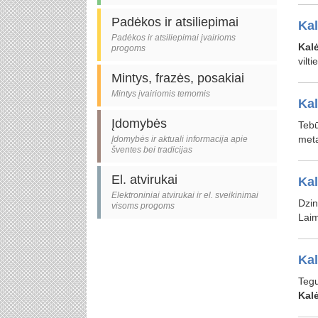
Padėkos ir atsiliepimai
Kal
Padėkos ir atsiliepimai įvairioms
Kal
progoms
vilt
Mintys, frazės, posakiai
Mintys įvairiomis temomis
Kal
Įdomybės
Tebū
metai
Įdomybės ir aktuali informacija apie
šventes bei tradicijas
El. atvirukai
Kal
Elektroniniai atvirukai ir el. sveikinimai
Dzin
visoms progoms
Laim
Kal
Teg
Kal