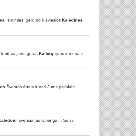
ės, išminties, gerumo ir šviesios
Kalėdinės
s.Tebūnie jums geras
Kalėdų
rytas ir diena ir
dos
Šventos Artėja ir nori Jums palinkėti
Kalėdom
, švenčia jas laimingai... Su šv.