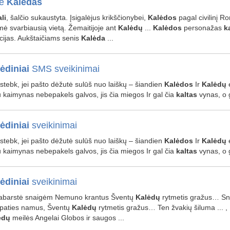
ie
Kalėdas
li
, šalčio sukaustyta. Įsigalėjus krikščionybei,
Kalėdos
pagal civilinį 
ė svarbiausią vietą. Žemaitijoje ant
Kalėdų
...
Kalėdos
personažas
k
cijas. Aukštaičiams senis
Kalėda
...
ėdiniai
SMS sveikinimai
stebk, jei pašto dėžutė sulūš nuo laiškų – šiandien
Kalėdos
Ir
Kalėdų
e
u kaimynas nebepakels galvos, jis čia miegos Ir gal čia
kaltas
vynas, o 
ėdiniai
sveikinimai
stebk, jei pašto dėžutė sulūš nuo laiškų – šiandien
Kalėdos
Ir
Kalėdų
e
u kaimynas nebepakels galvos, jis čia miegos Ir gal čia
kaltas
vynas, o 
ėdiniai
sveikinimai
Pabarstė snaigėm Nemuno krantus Šventų
Kalėdų
rytmetis gražus… Sni
paties namus, Šventų
Kalėdų
rytmetis gražus… Ten žvakių šiluma ... ,
ėdų
meilės Angelai Globos ir saugos ...