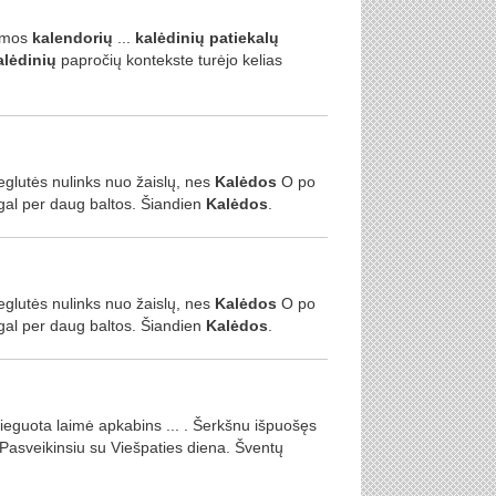
Romos
kalendorių
...
kalėdinių
patiekalų
alėdinių
papročių kontekste turėjo kelias
glutės nulinks nuo žaislų, nes
Kalėdos
O po
gal per daug baltos. Šiandien
Kalėdos
.
glutės nulinks nuo žaislų, nes
Kalėdos
O po
gal per daug baltos. Šiandien
Kalėdos
.
eguota laimė apkabins ... . Šerkšnu išpuošęs
 Pasveikinsiu su Viešpaties diena. Šventų