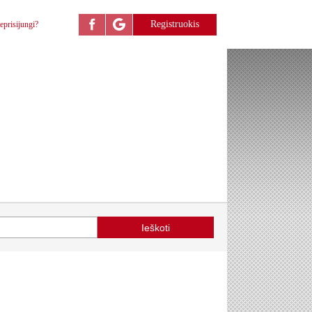
Registruokis
eprisijungi?