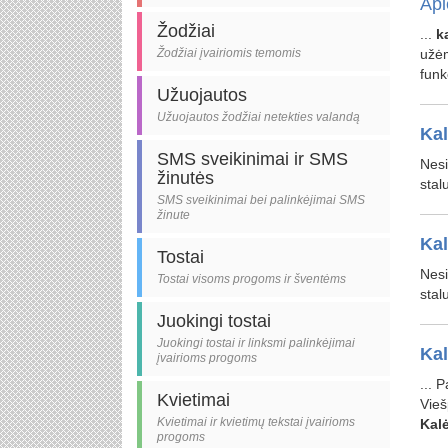
Ap
Žodžiai
...
ka
Žodžiai įvairiomis temomis
užėm
funk
Užuojautos
Užuojautos žodžiai netekties valandą
Kal
SMS sveikinimai ir SMS
Nesi
žinutės
stal
SMS sveikinimai bei palinkėjimai SMS
žinute
Kal
Tostai
Nesi
Tostai visoms progoms ir šventėms
stal
Juokingi tostai
Juokingi tostai ir linksmi palinkėjimai
Kal
įvairioms progoms
... 
Kvietimai
Vieš
Kvietimai ir kvietimų tekstai įvairioms
Kal
progoms