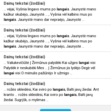
Dainų tekstai (žodžiai)
... vėjai, Vyšnia lingavo mums po
langais
. Jaunystė mano
kažkur skubėjo, Jaunystė ... , Vyšnia vėl kalbins mus po
langais
. Jaunystė mano dar nepraėjo, Jaunystė ...
Dainų tekstai (žodžiai)
... vėjai, Vyšnia lingavo mums po
langais
. Jaunystė mano
kažkur skubėjo, Jaunystė ... , Vyšnia vėl kalbins mus po
langais
. Jaunystė mano dar nepraėjo, Jaunystė ...
Dainų tekstai (žodžiai)
... Valiukevičiūtė Į Žirmūnus palydėki Kai užges
langai
visi
Palydėk ir neskubėki Mes ... Į Žirmūnus jis lydėjo Degė vėl
langai
visi O mėnulis pažiūrėjo Ir užmigo ...
Dainų tekstai (žodžiai)
... rožės skleidėsi, Kai sviro po
langais
, Balti javų žiedai. Ant
kranto ... rožės skleidėsi, Kai sviro po
langais
, Balti javų
žiedai. Sugrįšk, o mylimas ...