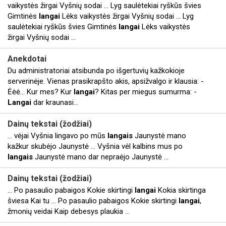
vaikystės žirgai Vyšnių sodai ... Lyg saulėtekiai ryškūs švies
Gimtinės
langai
Lėks vaikystės žirgai Vyšnių sodai ... Lyg
saulėtekiai ryškūs švies Gimtinės
langai
Lėks vaikystės
žirgai Vyšnių sodai ...
Anekdotai
Du administratoriai atsibunda po išgertuvių kažkokioje
serverinėje. Vienas prasikrapšto akis, apsižvalgo ir klausia: -
Ėėė... Kur mes? Kur
langai
? Kitas per miegus sumurma: -
Langai
dar kraunasi...
Dainų tekstai (žodžiai)
... vėjai Vyšnia lingavo po mūs
langais
Jaunystė mano
kažkur skubėjo Jaunystė ... Vyšnia vėl kalbins mus po
langais
Jaunystė mano dar nepraėjo Jaunystė ...
Dainų tekstai (žodžiai)
... Po pasaulio pabaigos Kokie skirtingi
langai
Kokia skirtinga
šviesa Kai tu ... Po pasaulio pabaigos Kokie skirtingi
langai
,
žmonių veidai Kaip debesys plaukia ...