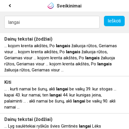
Sveikinimai
Dainų tekstai (žodžiai)
... kojom krenta aikštės, Po
langais
žaliuoja rūtos, Geriamas
visur ... kojom krenta aikštės, Po
langais
žaliuoja rūtos,
Geriamas visur ... kojom krenta aikštės, Po
langais
žaliuoja
rūtos, Geriamas visur ... kojom krenta aikštės, Po
langais
žaliuoja rūtos, Geriamas visur ...
Kiti
... . kurti namai be šunų, akli
langai
be vaikų 39. kur stogas ...
kapai 43. kur namai, ten
langai
44. kur kunigas įeina,
palaiminti ... . akli namai be šunų, akli
langai
be vaikų 90. akli
namai ...
Dainų tekstai (žodžiai)
... Lyg saulėtekiai ryškūs švies Gimtinės
langai
Lėks