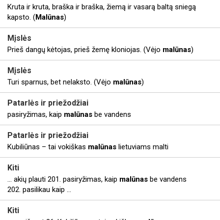
Kruta ir kruta, braška ir braška, žiemą ir vasarą baltą sniegą
kapsto. (
Malūnas
)
Mįslės
Prieš dangų kėtojas, prieš žemę kloniojas. (Vėjo
malūnas
)
Mįslės
Turi sparnus, bet nelaksto. (Vėjo
malūnas
)
Patarlės ir priežodžiai
pasiryžimas, kaip
malūnas
be vandens
Patarlės ir priežodžiai
Kubiliūnas – tai vokiškas
malūnas
lietuviams malti
Kiti
... akių plauti 201. pasiryžimas, kaip
malūnas
be vandens
202. pasilikau kaip ...
Kiti