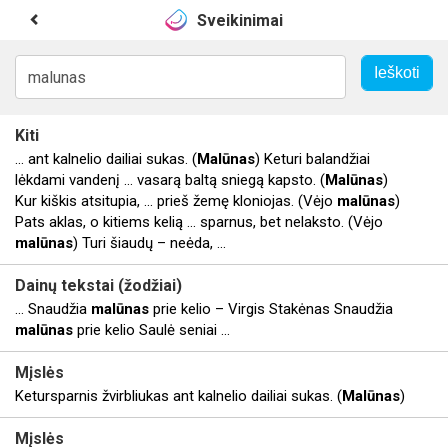
Sveikinimai
Kiti
... ant kalnelio dailiai sukas. (
Malūnas
) Keturi balandžiai
lėkdami vandenį ... vasarą baltą sniegą kapsto. (
Malūnas
)
Kur kiškis atsitupia, ... prieš žemę kloniojas. (Vėjo
malūnas
)
Pats aklas, o kitiems kelią ... sparnus, bet nelaksto. (Vėjo
malūnas
) Turi šiaudų – neėda, ...
Dainų tekstai (žodžiai)
... Snaudžia
malūnas
prie kelio – Virgis Stakėnas Snaudžia
malūnas
prie kelio Saulė seniai ...
Mįslės
Ketursparnis žvirbliukas ant kalnelio dailiai sukas. (
Malūnas
)
Mįslės