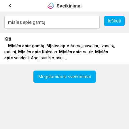
Sveikinimai
Kiti
...
Mįslės
apie
gamtą
.
Mįslės
apie
žiemą, pavasarį, vasarą,
rudenį.
Mįslės
apie
Kalėdas.
Mįslės
apie
saulę.
Mįslės
apie
vandenį. Anoj pusėj marių ...
Mėgstamiausi sveikinimai