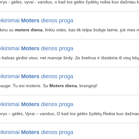
rys - gėlės, vyrai - vanduo, o kad tos gėlės žydėtų reikia kuo dažniau 
ikinimai
Moters
dienos proga
kinu su
moters
diena
, linkiu visko, kas tik telpa žodyje laimė, juk me
ikinimai
Moters
dienos proga
 balsas girdisi visur, net manoje širdy. Jis švelnus ir išsiskiria iš visų ki
ikinimai
Moters
dienos proga
drauge: Tu esi moteris. Su
Moters
diena
, brangioji!
ikinimai
Moters
dienos proga
rys – gėlės, Vyrai – vanduo, O kad tos gėlės žydėtų Reikia kuo dažnia
ikinimai
Moters
dienos proga