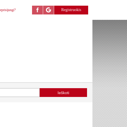
Registruokis
eprisijungi?