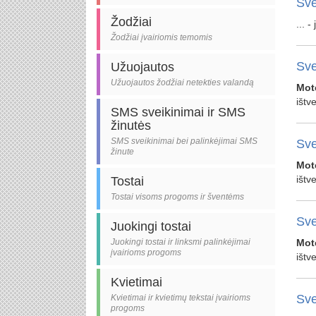
Sve
Žodžiai
... 
Žodžiai įvairiomis temomis
Sve
Užuojautos
Užuojautos žodžiai netekties valandą
Mot
ištv
SMS sveikinimai ir SMS
žinutės
SMS sveikinimai bei palinkėjimai SMS
Sve
žinute
Mot
ištv
Tostai
Tostai visoms progoms ir šventėms
Sve
Juokingi tostai
Juokingi tostai ir linksmi palinkėjimai
Mot
įvairioms progoms
ištv
Kvietimai
Sve
Kvietimai ir kvietimų tekstai įvairioms
progoms