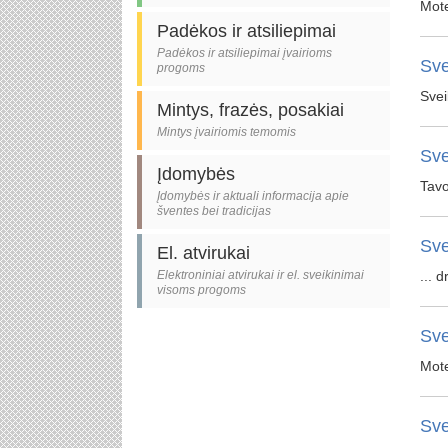
Mote
Padėkos ir atsiliepimai
Padėkos ir atsiliepimai įvairioms
Sve
progoms
Svei
Mintys, frazės, posakiai
Mintys įvairiomis temomis
Sve
Įdomybės
Tavo
Įdomybės ir aktuali informacija apie
šventes bei tradicijas
Sve
El. atvirukai
Elektroniniai atvirukai ir el. sveikinimai
... 
visoms progoms
Sve
Mote
Sve