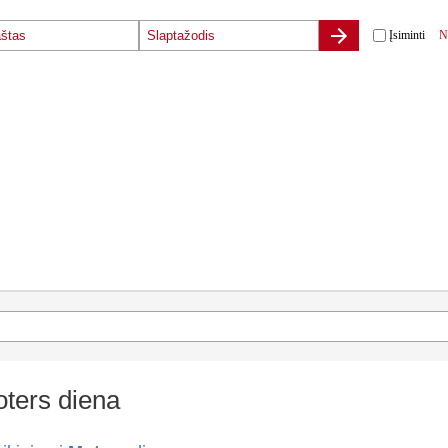
Įsiminti
N
ters diena