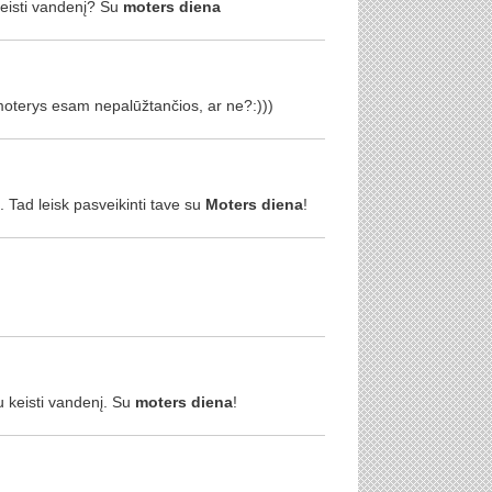
keisti vandenį? Su
moters
diena
s moterys esam nepalūžtančios, ar ne?:)))
tų. Tad leisk pasveikinti tave su
Moters
diena
!
u keisti vandenį. Su
moters
diena
!