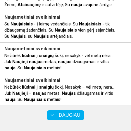
Žeme,
Atsinaujinę
ir sutvirtėję, Su
nauja
svajone širdyje...
Naujametiniai
sveikinimai
Su
Naujaisiais
- į laimę vedančiais, Su
Naujaisiais
- tik
džiaugsmą žadančiais, Su
Naujaisiais
vien gėrį sėjančiais,
Su
Naujais
, su
Naujais
artėjančiais.
Naujametiniai
sveikinimai
Nežiūrėk
liūdnai
į
snaigių
šokį, nesakyk - vėl metų nėra...
Juk
Naujieji
naujas
metas,
naujas
džiaugsmas ir viltis
nauja
. Su
Naujaisiais
metais!
Naujametiniai
sveikinimai
Nežiūrėk
liūdnai
į
snaigių
šokį, Nesakyk – vėl metų nėra…
Juk
Naujieji
–
naujas
metas,
Naujas
džiaugsmas ir viltis
nauja
. Su
Naujaisiais
metais!
DAUGIAU