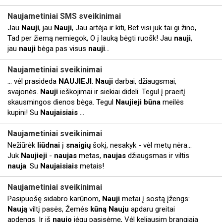
Naujametiniai
SMS sveikinimai
Jau
Nauji
, jau
Nauji
, Jau artėja ir kiti, Bet visi juk tai gi žino,
Tad per žiemą nemiegok, O į lauką bėgti ruošk! Jau
nauji
,
jau
nauji
bėga pas visus
nauji
...
Naujametiniai
sveikinimai
... vėl prasideda
NAUJIEJI
.
Nauji
darbai, džiaugsmai,
svajonės.
Nauji
ieškojimai ir siekiai dideli. Tegul į praeitį
skausmingos dienos bėga. Tegul
Naujieji
būna
meilės
kupini! Su
Naujaisiais
...
Naujametiniai
sveikinimai
Nežiūrėk
liūdnai
į
snaigių
šokį, nesakyk - vėl metų nėra...
Juk
Naujieji
-
naujas
metas,
naujas
džiaugsmas ir viltis
nauja
. Su
Naujaisiais
metais!
Naujametiniai
sveikinimai
Pasipuošę sidabro karūnom,
Nauji
metai į sostą įžengs:
Naują
viltį pasės, Žemės
kūną
Nauju
apdaru greitai
apdengs. Ir iš
naujo
jėgų pasisėmę, Vėl keliausim brangiąja