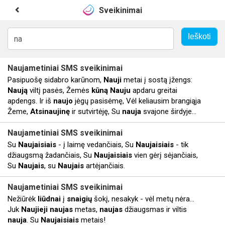
Sveikinimai
Naujametiniai
SMS sveikinimai
Pasipuošę sidabro karūnom,
Nauji
metai į sostą įžengs:
Naują
viltį pasės, Žemės
kūną
Nauju
apdaru greitai
apdengs. Ir iš
naujo
jėgų pasisėmę, Vėl keliausim brangiąja
Žeme,
Atsinaujinę
ir sutvirtėję, Su
nauja
svajone širdyje...
Naujametiniai
SMS sveikinimai
Su
Naujaisiais
- į laimę vedančiais, Su
Naujaisiais
- tik
džiaugsmą žadančiais, Su
Naujaisiais
vien gėrį sėjančiais,
Su
Naujais
, su
Naujais
artėjančiais.
Naujametiniai
SMS sveikinimai
Nežiūrėk
liūdnai
į
snaigių
šokį, nesakyk - vėl metų nėra...
Juk
Naujieji
naujas
metas,
naujas
džiaugsmas ir viltis
nauja
. Su
Naujaisiais
metais!