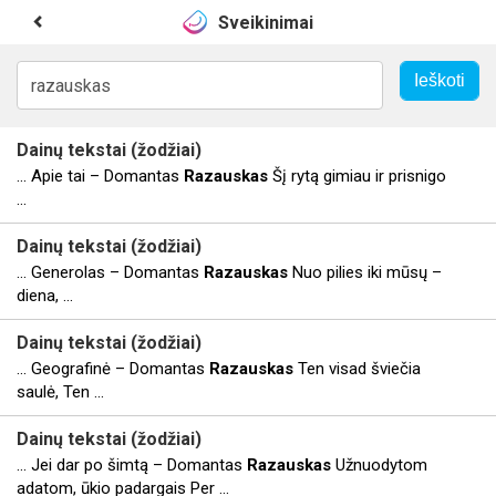
Sveikinimai
Dainų tekstai (žodžiai)
... Apie tai – Domantas
Razauskas
Šį rytą gimiau ir prisnigo
...
Dainų tekstai (žodžiai)
... Generolas – Domantas
Razauskas
Nuo pilies iki mūsų –
diena, ...
Dainų tekstai (žodžiai)
... Geografinė – Domantas
Razauskas
Ten visad šviečia
saulė, Ten ...
Dainų tekstai (žodžiai)
... Jei dar po šimtą – Domantas
Razauskas
Užnuodytom
adatom, ūkio padargais Per ...