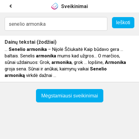
Sveikinimai
Dainų tekstai (žodžiai)
...
Senelio
armonika
– Nijolė Ščiukaitė Kaip būdavo gera ...
baltais. Senelis
armonika
mums kad užgros… O marčios,
sūnai uždainuos: Grok,
armonika
, grok ... lopšine,
Armonika
groja sena. Sūnai ir anūkai, kaimynų vaikai
Senelio
armoniką
virkdė dažnai ...
Mėgstamiausi sveikinimai