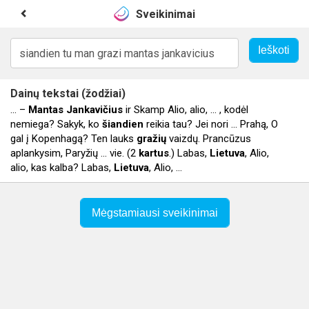
Sveikinimai
Dainų tekstai (žodžiai)
... –
Mantas
Jankavičius
ir Skamp Alio, alio, ... , kodėl
nemiega? Sakyk, ko
šiandien
reikia tau? Jei nori ... Prahą, O
gal į Kopenhagą? Ten lauks
gražių
vaizdų. Prancūzus
aplankysim, Paryžių ... vie. (2
kartus
.) Labas,
Lietuva
, Alio,
alio, kas kalba? Labas,
Lietuva
, Alio, ...
Mėgstamiausi sveikinimai