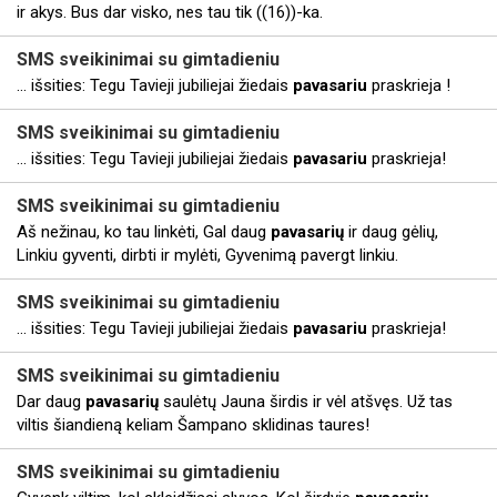
ir akys. Bus dar visko, nes tau tik ((16))-ka.
SMS sveikinimai
su
gimtadieniu
... išsities: Tegu Tavieji jubiliejai žiedais
pavasariu
praskrieja !
SMS sveikinimai
su
gimtadieniu
... išsities: Tegu Tavieji jubiliejai žiedais
pavasariu
praskrieja!
SMS sveikinimai
su
gimtadieniu
Aš nežinau, ko tau linkėti, Gal daug
pavasarių
ir daug gėlių,
Linkiu gyventi, dirbti ir mylėti, Gyvenimą pavergt linkiu.
SMS sveikinimai
su
gimtadieniu
... išsities: Tegu Tavieji jubiliejai žiedais
pavasariu
praskrieja!
SMS sveikinimai
su
gimtadieniu
Dar daug
pavasarių
saulėtų Jauna širdis ir vėl atšvęs. Už tas
viltis šiandieną keliam Šampano sklidinas taures!
SMS sveikinimai
su
gimtadieniu