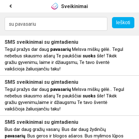
Sveikinimai
SMS sveikinimai
su
gimtadieniu
Tegul pražys dar daug
pavasarių
Melsva miškų gėlė.. Tegul
nebebus skausmo ašarų Te paukščiai
suoks
šile! Tikėk
gražiu gyvenimu, laime ir džiaugsmu, Te tavo šventė
vaikšcioja žaliuojančiu taku!
SMS sveikinimai
su
gimtadieniu
Tegul pražys dar daug
pavasarių
Melsva miškų gėlė... Tegul
nebebus skausmo ašarų Te paukščiai
suoks
šile! Tikėk
gražiu gyvenimu,laime ir džiaugsmu Te tavo šventė
vaikščioja žaliuojančiu taku!
SMS sveikinimai
su
gimtadieniu
Bus dar daug gražių vasarų. Bus dar daug žydinčių
pavasarių
. Bus geros ir blogos ašaros. Bus mylimos lūpos