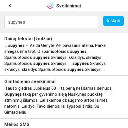
Sveikinimai
Dainų tekstai (žodžiai)
...
sūpynės
– Vaida Genytė Vėl pavasaris ateina, Parke
sniegas ima tirpt, O sparnuotosios
sūpynės
...
Sparnuotosios
sūpynės
Skraidys, skraidys, skraidys
Sparnuotosios
sūpynės
Skraidys, ...
sūpynės
Skraidys,
skraidys, skraidys Sparnuotosios
sūpynės
Skraidys, ...
Gimtadienio sveikinimai
Išaušo giedras Jubiliejus 60 – tą perlą nešdamas delnuos.
Supynęs
taką per gyvenimo alėją Nuskynęs puokštę
atminimų šilumos, Lai skamba džiaugsmo arfos laimės
natomis, Lai žydi Tavo dienos, lai šypsosi širdis. Su
Gimtadieniu !
Meilės SMS