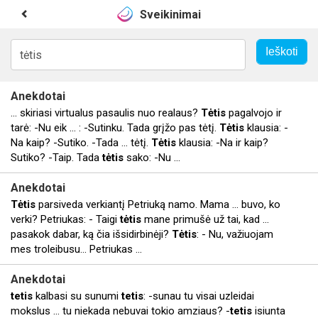
Sveikinimai
Anekdotai
... skiriasi virtualus pasaulis nuo realaus?
Tėtis
pagalvojo ir
tarė: -Nu eik ... : -Sutinku. Tada grįžo pas tėtį.
Tėtis
klausia: -
Na kaip? -Sutiko. -Tada ... tėtį.
Tėtis
klausia: -Na ir kaip?
Sutiko? -Taip. Tada
tėtis
sako: -Nu ...
Anekdotai
Tėtis
parsiveda verkiantį Petriuką namo. Mama ... buvo, ko
verki? Petriukas: - Taigi
tėtis
mane primušė už tai, kad ...
pasakok dabar, ką čia išsidirbinėji?
Tėtis
: - Nu, važiuojam
mes troleibusu... Petriukas ...
Anekdotai
tetis
kalbasi su sunumi
tetis
: -sunau tu visai uzleidai
mokslus ... tu niekada nebuvai tokio amziaus? -
tetis
isiunta