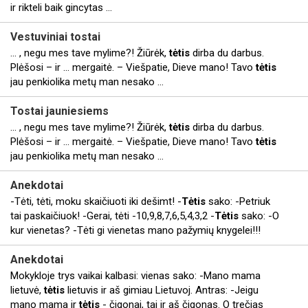
ir rikteli baik gincytas ...
Vestuviniai tostai
... , negu mes tave mylime?! Žiūrėk,
tėtis
dirba du darbus.
Plėšosi – ir ... mergaitė. – Viešpatie, Dieve mano! Tavo
tėtis
jau penkiolika metų man nesako ...
Tostai jauniesiems
... , negu mes tave mylime?! Žiūrėk,
tėtis
dirba du darbus.
Plėšosi – ir ... mergaitė. – Viešpatie, Dieve mano! Tavo
tėtis
jau penkiolika metų man nesako ...
Anekdotai
-Tėti, tėti, moku skaičiuoti iki dešimt! -
Tėtis
sako: -Petriuk
tai paskaičiuok! -Gerai, tėti -10,9,8,7,6,5,4,3,2 -
Tėtis
sako: -O
kur vienetas? -Tėti gi vienetas mano pažymių knygelei!!!
Anekdotai
Mokykloje trys vaikai kalbasi: vienas sako: -Mano mama
lietuvė,
tėtis
lietuvis ir aš gimiau Lietuvoj. Antras: -Jeigu
mano mama ir
tėtis
- čigonai, tai ir aš čigonas. O trečias