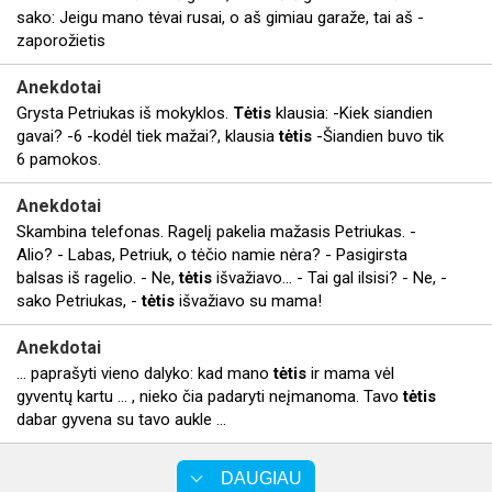
sako: Jeigu mano tėvai rusai, o aš gimiau garaže, tai aš -
zaporožietis
Anekdotai
Grysta Petriukas iš mokyklos.
Tėtis
klausia: -Kiek siandien
gavai? -6 -kodėl tiek mažai?, klausia
tėtis
-Šiandien buvo tik
6 pamokos.
Anekdotai
Skambina telefonas. Ragelį pakelia mažasis Petriukas. -
Alio? - Labas, Petriuk, o tėčio namie nėra? - Pasigirsta
balsas iš ragelio. - Ne,
tėtis
išvažiavo... - Tai gal ilsisi? - Ne, -
sako Petriukas, -
tėtis
išvažiavo su mama!
Anekdotai
... paprašyti vieno dalyko: kad mano
tėtis
ir mama vėl
gyventų kartu ... , nieko čia padaryti neįmanoma. Tavo
tėtis
dabar gyvena su tavo aukle ...
DAUGIAU