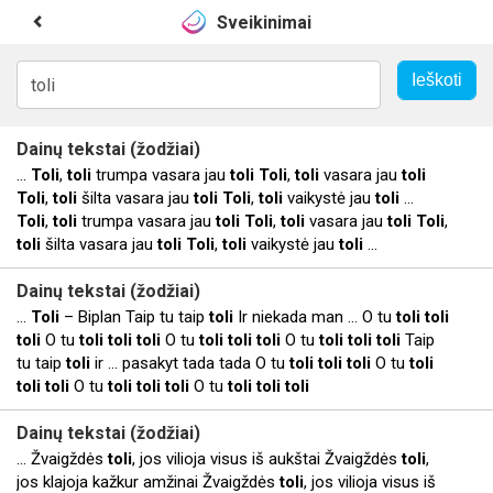
Sveikinimai
Dainų tekstai (žodžiai)
...
Toli
,
toli
trumpa vasara jau
toli
Toli
,
toli
vasara jau
toli
Toli
,
toli
šilta vasara jau
toli
Toli
,
toli
vaikystė jau
toli
...
Toli
,
toli
trumpa vasara jau
toli
Toli
,
toli
vasara jau
toli
Toli
,
toli
šilta vasara jau
toli
Toli
,
toli
vaikystė jau
toli
...
Dainų tekstai (žodžiai)
...
Toli
– Biplan Taip tu taip
toli
Ir niekada man ... O tu
toli
toli
toli
O tu
toli
toli
toli
O tu
toli
toli
toli
O tu
toli
toli
toli
Taip
tu taip
toli
ir ... pasakyt tada tada O tu
toli
toli
toli
O tu
toli
toli
toli
O tu
toli
toli
toli
O tu
toli
toli
toli
Dainų tekstai (žodžiai)
... Žvaigždės
toli
, jos vilioja visus iš aukštai Žvaigždės
toli
,
jos klajoja kažkur amžinai Žvaigždės
toli
, jos vilioja visus iš