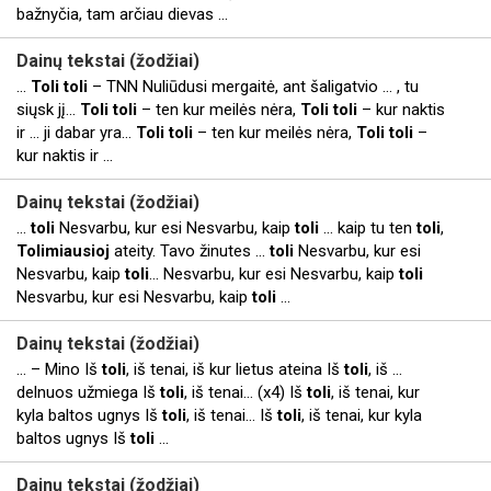
bažnyčia, tam arčiau dievas ...
Dainų tekstai (žodžiai)
...
Toli
toli
– TNN Nuliūdusi mergaitė, ant šaligatvio ... , tu
siųsk jį…
Toli
toli
– ten kur meilės nėra,
Toli
toli
– kur naktis
ir ... ji dabar yra…
Toli
toli
– ten kur meilės nėra,
Toli
toli
–
kur naktis ir ...
Dainų tekstai (žodžiai)
...
toli
Nesvarbu, kur esi Nesvarbu, kaip
toli
... kaip tu ten
toli
,
Tolimiausioj
ateity. Tavo žinutes ...
toli
Nesvarbu, kur esi
Nesvarbu, kaip
toli
… Nesvarbu, kur esi Nesvarbu, kaip
toli
Nesvarbu, kur esi Nesvarbu, kaip
toli
...
Dainų tekstai (žodžiai)
... – Mino Iš
toli
, iš tenai, iš kur lietus ateina Iš
toli
, iš ...
delnuos užmiega Iš
toli
, iš tenai… (x4) Iš
toli
, iš tenai, kur
kyla baltos ugnys Iš
toli
, iš tenai… Iš
toli
, iš tenai, kur kyla
baltos ugnys Iš
toli
...
Dainų tekstai (žodžiai)