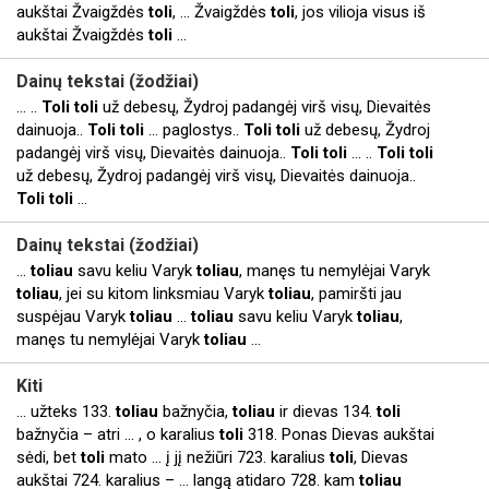
aukštai Žvaigždės
toli
, ... Žvaigždės
toli
, jos vilioja visus iš
aukštai Žvaigždės
toli
...
Dainų tekstai (žodžiai)
... ..
Toli
toli
už debesų, Žydroj padangėj virš visų, Dievaitės
dainuoja..
Toli
toli
... paglostys..
Toli
toli
už debesų, Žydroj
padangėj virš visų, Dievaitės dainuoja..
Toli
toli
... ..
Toli
toli
už debesų, Žydroj padangėj virš visų, Dievaitės dainuoja..
Toli
toli
...
Dainų tekstai (žodžiai)
...
toliau
savu keliu Varyk
toliau
, manęs tu nemylėjai Varyk
toliau
, jei su kitom linksmiau Varyk
toliau
, pamiršti jau
suspėjau Varyk
toliau
...
toliau
savu keliu Varyk
toliau
,
manęs tu nemylėjai Varyk
toliau
...
Kiti
... užteks 133.
toliau
bažnyčia,
toliau
ir dievas 134.
toli
bažnyčia – atri ... , o karalius
toli
318. Ponas Dievas aukštai
sėdi, bet
toli
mato ... į jį nežiūri 723. karalius
toli
, Dievas
aukštai 724. karalius – ... langą atidaro 728. kam
toliau