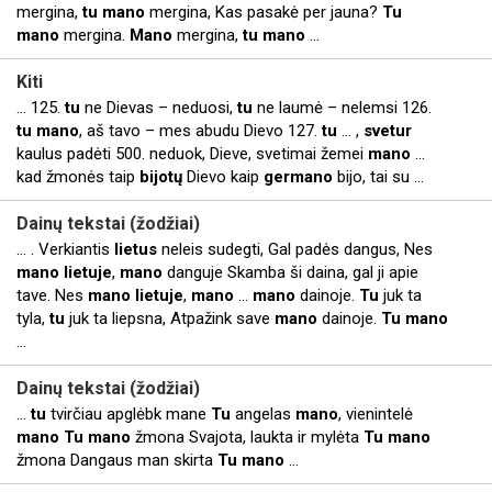
mergina,
tu
mano
mergina, Kas pasakė per jauna?
Tu
mano
mergina.
Mano
mergina,
tu
mano
...
Kiti
... 125.
tu
ne Dievas – neduosi,
tu
ne laumė – nelemsi 126.
tu
mano
, aš tavo – mes abudu Dievo 127.
tu
... ,
svetur
kaulus padėti 500. neduok, Dieve, svetimai žemei
mano
...
kad žmonės taip
bijotų
Dievo kaip
germano
bijo, tai su ...
Dainų tekstai (žodžiai)
... . Verkiantis
lietus
neleis sudegti, Gal padės dangus, Nes
mano
lietuje
,
mano
danguje Skamba ši daina, gal ji apie
tave. Nes
mano
lietuje
,
mano
...
mano
dainoje.
Tu
juk ta
tyla,
tu
juk ta liepsna, Atpažink save
mano
dainoje.
Tu
mano
...
Dainų tekstai (žodžiai)
...
tu
tvirčiau apglėbk mane
Tu
angelas
mano
, vienintelė
mano
Tu
mano
žmona Svajota, laukta ir mylėta
Tu
mano
žmona Dangaus man skirta
Tu
mano
...