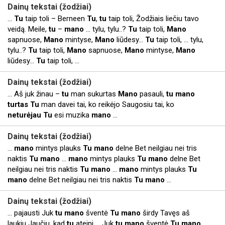
Dainų tekstai (žodžiai)
...
Tu
taip toli – Berneen
Tu
,
tu
taip toli, Žodžiais liečiu tavo
veidą. Meile,
tu
–
mano
... tylu, tylu..?
Tu
taip toli,
Mano
sapnuose,
Mano
mintyse,
Mano
liūdesy…
Tu
taip toli, ... tylu,
tylu..?
Tu
taip toli,
Mano
sapnuose,
Mano
mintyse,
Mano
liūdesy…
Tu
taip toli, ...
Dainų tekstai (žodžiai)
... Aš juk žinau –
tu
man sukurtas
Mano
pasauli,
tu
mano
turtas
Tu
man davei tai, ko reikėjo Saugosiu tai, ko
neturėjau
Tu
esi muzika
mano
...
Dainų tekstai (žodžiai)
...
mano
mintys plauks
Tu
mano
delne Bet neilgiau nei tris
naktis
Tu
mano
...
mano
mintys plauks
Tu
mano
delne Bet
neilgiau nei tris naktis
Tu
mano
...
mano
mintys plauks
Tu
mano
delne Bet neilgiau nei tris naktis
Tu
mano
...
Dainų tekstai (žodžiai)
... pajausti Juk
tu
mano
šventė
Tu
mano
širdy Tavęs aš
laukiu Jaučiu, kad
tu
ateini ... Juk
tu
mano
šventė
Tu
mano