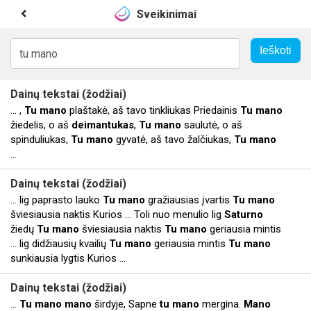
Sveikinimai
Dainų tekstai (žodžiai)
... ,
Tu
mano
plaštakė, aš tavo tinkliukas Priedainis
Tu
mano
žiedelis, o aš
deimantukas
,
Tu
mano
saulutė, o aš
spinduliukas,
Tu
mano
gyvatė, aš tavo žalčiukas,
Tu
mano
...
Dainų tekstai (žodžiai)
... lig paprasto lauko
Tu
mano
gražiausias įvartis
Tu
mano
šviesiausia naktis Kurios ... Toli nuo menulio lig
Saturno
žiedų
Tu
mano
šviesiausia naktis
Tu
mano
geriausia mintis
... lig didžiausių kvailių
Tu
mano
geriausia mintis
Tu
mano
sunkiausia lygtis Kurios ...
Dainų tekstai (žodžiai)
...
Tu
mano
mano
širdyje, Sapne
tu
mano
mergina.
Mano