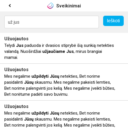
Sveikinimai
Užuojautos
Telydi
Jus
paduoda ir dvasios stiprybė šią sunkią netekties
valandą. Nuoširdžiai
užjaučiame
Jus
, mirus brangiai
mamai.
Užuojautos
Mes negalime
užpildyti
Jūsų
netekties, Bet norime
pasidalinti
Jūsų
skausmu. Mes negalime pakeisti lemties,
Bet norime palengvinti jos kelią. Mes negalime įveikti būties,
Bet norėtume padėti savo buvimu.
Užuojautos
Mes negalime
užpildyti
Jūsų
netekties, Bet norime
pasidalinti
Jūsų
skausmu. Mes negalime pakeisti lemties,
Bet norime palengvinti jos kelią. Mes negalime įveikti būties,