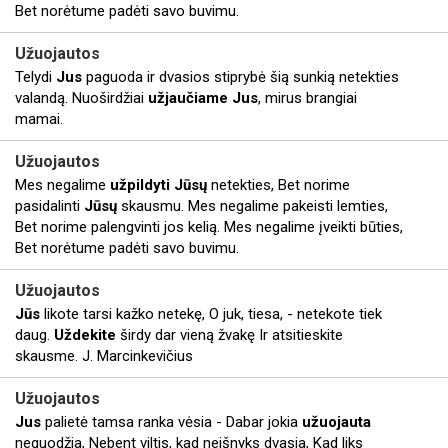
Bet norėtume padėti savo buvimu.
Užuojautos
Telydi
Jus
paguoda ir dvasios stiprybė šią sunkią netekties
valandą. Nuoširdžiai
užjaučiame
Jus
, mirus brangiai
mamai.
Užuojautos
Mes negalime
užpildyti
Jūsų
netekties, Bet norime
pasidalinti
Jūsų
skausmu. Mes negalime pakeisti lemties,
Bet norime palengvinti jos kelią. Mes negalime įveikti būties,
Bet norėtume padėti savo buvimu.
Užuojautos
Jūs
likote tarsi kažko netekę, O juk, tiesa, - netekote tiek
daug.
Uždekite
širdy dar vieną žvakę Ir atsitieskite
skausme. J. Marcinkevičius
Užuojautos
Jus
palietė tamsa ranka vėsia - Dabar jokia
užuojauta
neguodžia, Nebent viltis, kad neišnyks dvasia, Kad liks