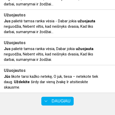
darbai, sumanymai ir žodžiai...
Užuojautos
Jus
palietė tamsa ranka vėsia - Dabar jokia
užuojauta
neguodžia, Nebent viltis, kad neišnyks dvasia, Kad liks
darbai, sumanymai ir žodžiai...
Užuojautos
Jus
palietė tamsa ranka vėsia, Dabar jokia
užuojauta
neguodžia, Nebent viltis, kad neišnyks dvasia, Kad liks
darbai, sumanymai ir žodžiai.
Užuojautos
Jūs
likote tarsi kažko netekę, O juk, tiesa – netekote tiek
daug.
Uždekite
širdy dar vieną žvakę Ir atsitieskite
skausme.
DAUGIAU