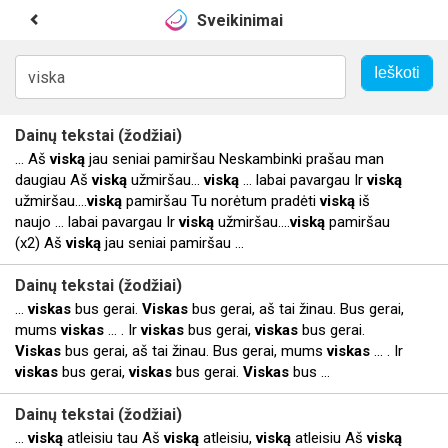
Sveikinimai
Dainų tekstai (žodžiai)
... Aš
viską
jau seniai pamiršau Neskambinki prašau man
daugiau Aš
viską
užmiršau…
viską
... labai pavargau Ir
viską
užmiršau….
viską
pamiršau Tu norėtum pradėti
viską
iš
naujo ... labai pavargau Ir
viską
užmiršau….
viską
pamiršau
(x2) Aš
viską
jau seniai pamiršau ...
Dainų tekstai (žodžiai)
...
viskas
bus gerai.
Viskas
bus gerai, aš tai žinau. Bus gerai,
mums
viskas
... . Ir
viskas
bus gerai,
viskas
bus gerai.
Viskas
bus gerai, aš tai žinau. Bus gerai, mums
viskas
... . Ir
viskas
bus gerai,
viskas
bus gerai.
Viskas
bus ...
Dainų tekstai (žodžiai)
...
viską
atleisiu tau Aš
viską
atleisiu,
viską
atleisiu Aš
viską