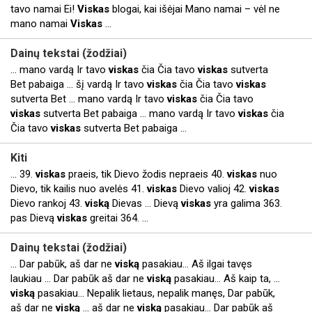
tavo namai Ei!
Viskas
blogai, kai išėjai Mano namai – vėl ne
mano namai
Viskas
...
Dainų tekstai (žodžiai)
... mano vardą Ir tavo
viskas
čia Čia tavo
viskas
sutverta
Bet pabaiga ... šį vardą Ir tavo
viskas
čia Čia tavo
viskas
sutverta Bet ... mano vardą Ir tavo
viskas
čia Čia tavo
viskas
sutverta Bet pabaiga ... mano vardą Ir tavo
viskas
čia
Čia tavo
viskas
sutverta Bet pabaiga ...
Kiti
... 39.
viskas
praeis, tik Dievo žodis nepraeis 40.
viskas
nuo
Dievo, tik kailis nuo avelės 41.
viskas
Dievo valioj 42.
viskas
Dievo rankoj 43.
viską
Dievas ... Dievą
viskas
yra galima 363.
pas Dievą
viskas
greitai 364. ...
Dainų tekstai (žodžiai)
... Dar pabūk, aš dar ne
viską
pasakiau… Aš ilgai tavęs
laukiau ... Dar pabūk aš dar ne
viską
pasakiau… Aš kaip ta, ...
viską
pasakiau… Nepalik lietaus, nepalik manęs, Dar pabūk,
aš dar ne
viską
... aš dar ne
viską
pasakiau… Dar pabūk aš