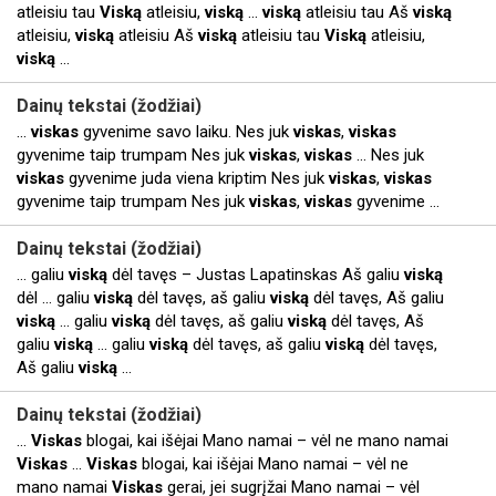
atleisiu tau
Viską
atleisiu,
viską
...
viską
atleisiu tau Aš
viską
atleisiu,
viską
atleisiu Aš
viską
atleisiu tau
Viską
atleisiu,
viską
...
Dainų tekstai (žodžiai)
...
viskas
gyvenime savo laiku. Nes juk
viskas
,
viskas
gyvenime taip trumpam Nes juk
viskas
,
viskas
... Nes juk
viskas
gyvenime juda viena kriptim Nes juk
viskas
,
viskas
gyvenime taip trumpam Nes juk
viskas
,
viskas
gyvenime ...
Dainų tekstai (žodžiai)
... galiu
viską
dėl tavęs – Justas Lapatinskas Aš galiu
viską
dėl ... galiu
viską
dėl tavęs, aš galiu
viską
dėl tavęs, Aš galiu
viską
... galiu
viską
dėl tavęs, aš galiu
viską
dėl tavęs, Aš
galiu
viską
... galiu
viską
dėl tavęs, aš galiu
viską
dėl tavęs,
Aš galiu
viską
...
Dainų tekstai (žodžiai)
...
Viskas
blogai, kai išėjai Mano namai – vėl ne mano namai
Viskas
...
Viskas
blogai, kai išėjai Mano namai – vėl ne
mano namai
Viskas
gerai, jei sugrįžai Mano namai – vėl