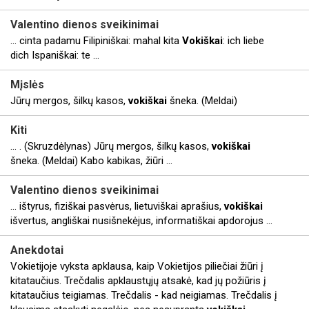
Valentino dienos sveikinimai
... cinta padamu Filipiniškai: mahal kita
Vokiškai
: ich liebe
dich Ispaniškai: te ...
Mįslės
Jūrų mergos, šilkų kasos,
vokiškai
šneka. (Meldai)
Kiti
... . (Skruzdėlynas) Jūrų mergos, šilkų kasos,
vokiškai
šneka. (Meldai) Kabo kabikas, žiūri ...
Valentino dienos sveikinimai
... ištyrus, fiziškai pasvėrus, lietuviškai aprašius,
vokiškai
išvertus, angliškai nusišnekėjus, informatiškai apdorojus ...
Anekdotai
Vokietijoje vyksta apklausa, kaip Vokietijos piliečiai žiūri į
kitataučius. Trečdalis apklaustųjų atsakė, kad jų požiūris į
kitataučius teigiamas. Trečdalis - kad neigiamas. Trečdalis į