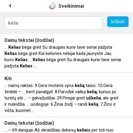
Sveikinimai
Dainų tekstai (žodžiai)
...
Kelias
bėga greit Su draugais kurie tave senai pažįsta
Kelias
bėga greit Kai keliones nebijai kada jaunystė Jau
buvo
Kelias
...
Kelias
bėga greit Su draugais kurie tave senai
pažįsta
Kelias
...
Kiti
... namų raktas. 9.Gera moteris vyrui
kelią
taiso. 10.Gera
širdelė – ... bent pavalgyti. 8.Parodyk vaikui
kelią
, kuriuo jis
turėtų eiti ... – galvažudžiai. 29.Pinigai greit
užkelia
, ale greit
ir nuleidžia. ... uodegoje. 6.Žinai žodį – randi
kelią
. 7.Žino ir
višta, kuomet ...
Dainų tekstai (žodžiai)
... – 69 danguje Aš skraidžiau debesų
keliais
per toli nuo