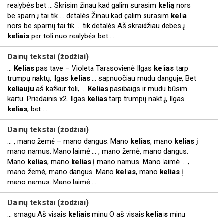
realybės bet ... Skrisim žinau kad galim surasim
kelią
nors
be sparnų tai tik ... detalės Žinau kad galim surasim
kelia
nors be sparnų tai tik ... tik detalės Aš skraidžiau debesų
keliais
per toli nuo realybės bet ...
Dainų tekstai (žodžiai)
...
Kelias
pas tave – Violeta Tarasovienė Ilgas
kelias
tarp
trumpų naktų, Ilgas
kelias
... sapnuočiau mudu danguje, Bet
keliauju
aš kažkur toli, ...
Kelias
pasibaigs ir mudu būsim
kartu. Priedainis x2. Ilgas
kelias
tarp trumpų naktų, Ilgas
kelias
, bet ...
Dainų tekstai (žodžiai)
... , mano žemė – mano dangus. Mano
kelias
, mano
kelias
į
mano namus. Mano laimė ... , mano žemė, mano dangus.
Mano
kelias
, mano
kelias
į mano namus. Mano laimė ... ,
mano žemė, mano dangus. Mano
kelias
, mano
kelias
į
mano namus. Mano laimė ...
Dainų tekstai (žodžiai)
... smagu Aš visais
keliais
minu O aš visais
keliais
minu