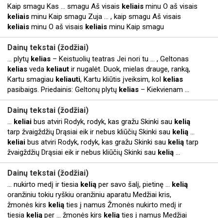
Kaip smagu Kas ... smagu Aš visais
keliais
minu O aš visais
keliais
minu Kaip smagu Zuja ... , kaip smagu Aš visais
keliais
minu O aš visais
keliais
minu Kaip smagu
Dainų tekstai (žodžiai)
... plytų
kelias
– Keistuolių teatras Jei nori tu ... , Geltonas
kelias
veda
keliaut
ir nugalėt. Duok, mielas drauge, ranką,
Kartu smagiau
keliauti
, Kartu kliūtis įveiksim, kol
kelias
pasibaigs. Priedainis: Geltonų plytų
kelias
– Kiekvienam ...
Dainų tekstai (žodžiai)
...
keliai
bus atviri Rodyk, rodyk, kas gražu Skinki sau
kelią
tarp žvaigždžių Drąsiai eik ir nebus kliūčių Skinki sau
kelią
...
keliai
bus atviri Rodyk, rodyk, kas gražu Skinki sau
kelią
tarp
žvaigždžių Drąsiai eik ir nebus kliūčių Skinki sau
kelią
...
Dainų tekstai (žodžiai)
... nukirto medį ir tiesia
kelią
per savo šalį, pietinę ...
kelią
oranžiniu tokiu ryškiu oranžiniu aparatu Medžiai kris,
žmonės kirs
kelią
ties į namus Žmonės nukirto medį ir
tiesia
kelią
per ... žmonės kirs
kelią
ties į namus Medžiai