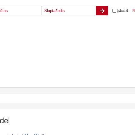
Įsiminti
N
del