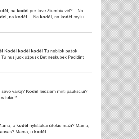
odėl
, na
kodėl
per tave žliumbiu vėl? – Na
dėl
, na
kodėl
... Na
kodėl
, na
kodėl
myliu
ėl
Kodėl
kodėl
kodėl
Tu nebijok pašok
k Tu nusijuok užpūsk Bet neskubėk Padidint
savo vaiką?
Kodėl
leidžiam mirti paukščiui?
s tokie? ...
 Mama, o
kodėl
nykštukai šitokie maži? Mama,
haosas? Mama, o
kodėl
...