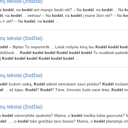
nų tekstai (žodžiai)
Na
kodėl
, na
kodėl
ant manęs šauki vėl? – Na
kodėl
, na
kodėl
... Na
k
ėl
, na
kodėl
... velnias! – Na
kodėl
, na
kodėl
į mane žiūri vėl? – Na
ko
u ir vėl? – Na
kodėl
, na
kodėl
...
nų tekstai (žodžiai)
odėl
– Biplan Tu nepamiršk ... Leisk rodysiu kiną tau
Kodėl
kodėl
kod
didžiuok ...
Kodėl
kodėl
kodėl
Kodėl
kodėl
kodėl
Tu nusileisk paleis
tį
Kodėl
kodėl
kodėl
Kodėl
kodėl
kodėl
...
nų tekstai (žodžiai)
odėl
žudom vaiką,
Kodėl
atleist nemokam savo priešui?
Kodėl
mušam 
ėl
... aš bijau.
Kodėl
?
Kodėl
? Tėve, žmonės žudo save lėtai,
Kodėl
me
nų tekstai (žodžiai)
 o
kodėl
vaivorykštė spalvota? Mama, o
kodėl
meška tokia gauruota?
dėl
... , o
kodėl
toks griežtas tavo bosas? Mama, o
kodėl
planetoje c