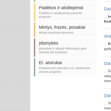
Padėkos ir atsiliepimai
Dai
Padėkos ir atsiliepimai įvairioms
...
k
progoms
Kod
Mintys, frazės, posakiai
Mintys įvairiomis temomis
Ane
Įdomybės
...
K
gydy
Įdomybės ir aktuali informacija apie
šventes bei tradicijas
El. atvirukai
Dai
Elektroniniai atvirukai ir el. sveikinimai
... 
visoms progoms
saky
neno
Dai
... 
man