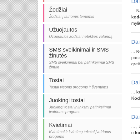
Dai
Žodžiai
... 
Žodžiai įvairiomis temomis
kod
myli
Užuojautos
Užuojautos žodžiai netekties valandą
Dai
SMS sveikinimai ir SMS
...
K
žinutės
pasi
SMS sveikinimai bei palinkėjimai SMS
grei
žinute
Tostai
Dai
Tostai visoms progoms ir šventėms
...
k
Kod
Juokingi tostai
Juokingi tostai ir linksmi palinkėjimai
įvairioms progoms
Dai
Kvietimai
... ,
Kvietimai ir kvietimų tekstai įvairioms
o
ko
progoms