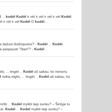
l
...
kodėl
Kodėl
ir vėl ir vėl ir vėl ir vėl
Kodėl
ėl ir vėl ir vėl
Kodėl
O
kodėl
...
 dažosi išsižiojusios? -
Kodėl
...
Kodėl
ia paspausti "Start"? -
Kodėl
...
tis, ... tingėt…
Kodėl
aš sakau, ko nenoriu
l
reikia elgtis, ... tingėt…
Kodėl
aš sakau, ko
ršti ...
Kodėl
mylėti taip sunku? – Širdyje tu
kai.
Kodėl
...
Kodėl
mylėti taip sunku? –