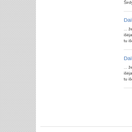
Šird
Dai
... 
išėja
tu iš
Dai
... 
išėja
tu iš