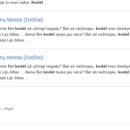
yje tu man sakai.
Kodėl
...
nų tekstai (žodžiai)
žemė Bet
kodėl
aš užmigt negaliu? Bet aš nežinojau,
kodėl
mes išsiskyr
i Lijo šiltas ... diena Bet
kodėl
tavęs jau nėra? Bet aš nežinojau,
kodėl
ėjai Lijo šiltas ...
nų tekstai (žodžiai)
žemė Bet
kodėl
aš užmigt negaliu? Bet aš nežinojau,
kodėl
mes išsiskyr
i Lijo šiltas ... diena Bet
kodėl
tavęs jau nėra? Bet aš nežinojau,
kodėl
ėjai Lijo šiltas ...
←
Atgal