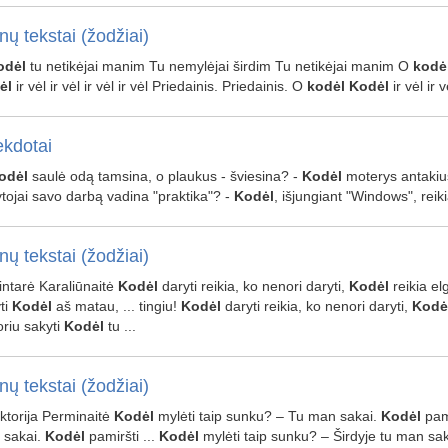
nų tekstai (žodžiai)
odėl
tu netikėjai manim Tu nemylėjai širdim Tu netikėjai manim O
kodė
ėl
ir vėl ir vėl ir vėl ir vėl Priedainis. Priedainis. O
kodėl
Kodėl
ir vėl ir v
kdotai
odėl
saulė odą tamsina, o plaukus - šviesina? -
Kodėl
moterys antakius
tojai savo darbą vadina "praktika"? -
Kodėl
, išjungiant "Windows", reik
nų tekstai (žodžiai)
Gintarė Karaliūnaitė
Kodėl
daryti reikia, ko nenori daryti,
Kodėl
reikia elg
ti
Kodėl
aš matau, ... tingiu!
Kodėl
daryti reikia, ko nenori daryti,
Kodė
riu sakyti
Kodėl
tu ...
nų tekstai (žodžiai)
Viktorija Perminaitė
Kodėl
mylėti taip sunku? – Tu man sakai.
Kodėl
pami
 sakai.
Kodėl
pamiršti ...
Kodėl
mylėti taip sunku? – Širdyje tu man sa