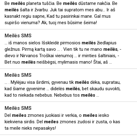
Be
meilės
planeta tuščia. Be
meilės
dūstame nakčia. Be
meilės
šalta ir žvarbu. Juk tai supratom mes abu... Ir aš
kasnakt regiu sapne, Kad tu pasirinkai mane. Gal mus
supiršo vienuma? Ak, tuoj mes būsime šeima!
Meilės
SMS
... iš manos sielos Išskleidė pirmosios
meilės
žiedlapius
gležnus. Pirmą kartą savo ... . Vien tik tu ne mano
meilės
, -
dievo ir Nirvanos Troškai vienumoj ... ir minties šaltiniais, -
Bet nuo
meilės
neišbėgsi, mylimasis mano! Štai, aš ...
Meilės
SMS
... . Mylėjau visa širdimi, gyvenau tik
meilės
dėka, supratau,
kad šiame gyvenime ... didelės
meilės
, bet skaudu suvokti,
kad to niekada nebebus. Nebebus tos
meilės
...
Meilės
SMS
Del
meiles
zmones juokiasi ir verkia, o
meiles
iesko
kiekviena sirdis. Del
meiles
zmones zudosi ir zusta, o kas
ta meile nieks nepasakys!