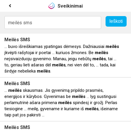
Sveikinimai
Meilės
SMS
... buvo išreiškiamas ypatingas dėmesys. Dažniausiai
meilės
įkvėpti rašytojai ir poetai ... kuriuos žmones. Be
meilės
neįsivaizduoju gyvenimo. Manau, jeigu nebūtų
meilės
, tai ...
to, geriau lieti ašaras dėl
meilės
, nei vien dėl to, ... tada, kai
širdyje nebelieka
meilės
.
Meilės
SMS
...
meilės
skausmas. Jis gyvenimą pripildo prasmės,
energijos ir kūrybos. Gyvenimas be
meilės
... lyg sustingusi
perlamutrinė ašara primena
meilės
spindesį ir grožį. Perlas
tiesiogine ... meilę, gyvename ir kuriame iš
meilės
, išeiname
taip pat jos pakirsti ...
Meilės
SMS