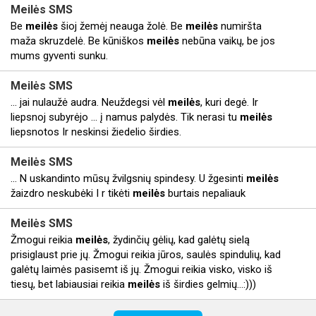
Meilės
SMS
Be
meilės
šioj žemėj neauga žolė. Be
meilės
numiršta
maža skruzdelė. Be kūniškos
meilės
nebūna vaikų, be jos
mums gyventi sunku.
Meilės
SMS
... jai nulaužė audra. Neuždegsi vėl
meilės
, kuri degė. Ir
liepsnoj subyrėjo ... į namus palydės. Tik nerasi tu
meilės
liepsnotos Ir neskinsi žiedelio širdies.
Meilės
SMS
... N uskandinto mūsų žvilgsnių spindesy. U žgesinti
meilės
žaizdro neskubėki I r tikėti
meilės
burtais nepaliauk
Meilės
SMS
Žmogui reikia
meilės
, žydinčių gėlių, kad galėtų sielą
prisiglaust prie jų. Žmogui reikia jūros, saulės spindulių, kad
galėtų laimės pasisemt iš jų. Žmogui reikia visko, visko iš
tiesų, bet labiausiai reikia
meilės
iš širdies gelmių...:)))