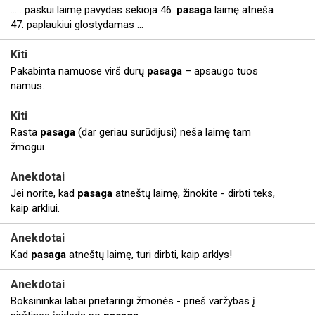
... . paskui laimę pavydas sekioja 46.
pasaga
laimę atneša
47. paplaukiui glostydamas ...
Kiti
Pakabinta namuose virš durų
pasaga
– apsaugo tuos
namus.
Kiti
Rasta
pasaga
(dar geriau surūdijusi) neša laimę tam
žmogui.
Anekdotai
Jei norite, kad
pasaga
atneštų laimę, žinokite - dirbti teks,
kaip arkliui.
Anekdotai
Kad
pasaga
atneštų laimę, turi dirbti, kaip arklys!
Anekdotai
Boksininkai labai prietaringi žmonės - prieš varžybas į