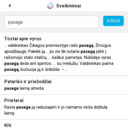
Sveikinimai
Tostai apie vyrus
... valdininkas Čikagos priemiestyje rado
pasagą
. Žmogus
apsidžiaugė. Pakėlė ją ... jis vis tik nutaria
pasagą
įdėti į
rašomojo stalo stalčių. ... kažkur pametęs. Nuliūdęs vyras
pasagą
deda ant spintos. ... su meilužiu. Valdininkas paima
pasagą
, bučiuoja ją ir šnibžda: – ...
Patarlės ir priežodžiai
pasaga
laimę atneša
Prietarai
Rasta
pasaga
ją radusiajam ir jo namams neša didžiulę
laimę.
Kiti