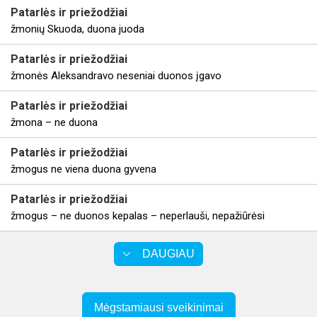
Patarlės
ir priežodžiai
žmonių Skuoda, duona juoda
Patarlės
ir priežodžiai
žmonės Aleksandravo neseniai duonos įgavo
Patarlės
ir priežodžiai
žmona – ne duona
Patarlės
ir priežodžiai
žmogus ne viena duona gyvena
Patarlės
ir priežodžiai
žmogus – ne duonos kepalas – neperlauši, nepažiūrėsi
DAUGIAU
Mėgstamiausi sveikinimai