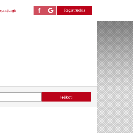
Registruokis
eprisijungi?