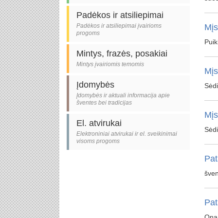
Padėkos ir atsiliepimai
Padėkos ir atsiliepimai įvairioms
Mįs
progoms
Puik
Mintys, frazės, posakiai
Mintys įvairiomis temomis
Mįs
Įdomybės
Sėdi
Įdomybės ir aktuali informacija apie
šventes bei tradicijas
Mįs
El. atvirukai
Sėdi
Elektroniniai atvirukai ir el. sveikinimai
visoms progoms
Pat
šven
Pat
Ona