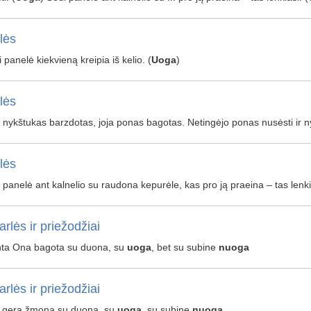
lės
i panelė kiekvieną kreipia iš kelio. (
Uoga
)
lės
 nykštukas barzdotas, joja ponas bagotas. Netingėjo ponas nusėsti ir ny
lės
 panelė ant kalnelio su raudona kepurėle, kas pro ją praeina – tas lenkia
arlės ir priežodžiai
ta Ona bagota su duona, su
uoga
, bet su subine
nuoga
arlės ir priežodžiai
 gera žmona su duona, su
uoga
, su subine
nuoga