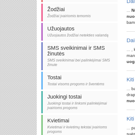
Dai
Žodžiai
...
N
Žodžiai įvairiomis temomis
nuo
bam
Užuojautos
Užuojautos žodžiai netekties valandą
Dai
SMS sveikinimai ir SMS
... 
žinutės
man 
SMS sveikinimai bei palinkėjimai SMS
uog
žinute
Tostai
Kiti
Tostai visoms progoms ir šventėms
... 
dra
Juokingi tostai
nuo
Juokingi tostai ir linksmi palinkėjimai
įvairioms progoms
Kiti
Kvietimai
Kvietimai ir kvietimų tekstai įvairioms
... p
progoms
suėst