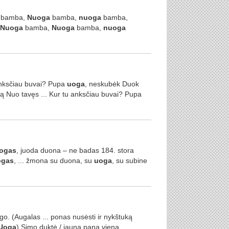
bamba,
Nuoga
bamba,
nuoga
bamba,
Nuoga
bamba,
Nuoga
bamba,
nuoga
anksčiau buvai? Pupa
uoga
, neskubėk Duok
ą Nuo tavęs ... Kur tu anksčiau buvai? Pupa
ogas
, juoda duona – ne badas 184. stora
ogas
, ... žmona su duona, su
uoga
, su subine
o. (Augalas ... ponas nusėsti ir nykštuką
Uoga
) Simo duktė / jauna pana viena ...