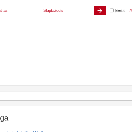
Įsiminti
N
ga