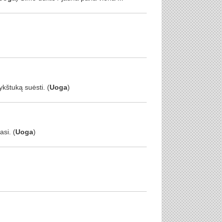
kštuką suėsti. (
Uoga
)
si. (
Uoga
)