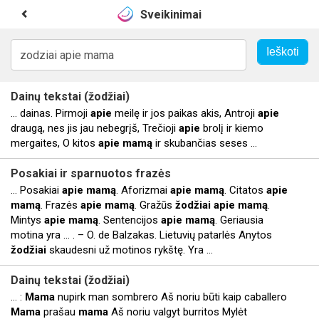
Sveikinimai
Dainų tekstai (
žodžiai
)
... dainas. Pirmoji
apie
meilę ir jos paikas akis, Antroji
apie
draugą, nes jis jau nebegrįš, Trečioji
apie
brolį ir kiemo
mergaites, O kitos
apie
mamą
ir skubančias seses ...
Posakiai ir sparnuotos frazės
... Posakiai
apie
mamą
. Aforizmai
apie
mamą
. Citatos
apie
mamą
. Frazės
apie
mamą
. Gražūs
žodžiai
apie
mamą
.
Mintys
apie
mamą
. Sentencijos
apie
mamą
. Geriausia
motina yra ... . – O. de Balzakas. Lietuvių patarlės Anytos
žodžiai
skaudesni už motinos rykštę. Yra ...
Dainų tekstai (
žodžiai
)
... :
Mama
nupirk man sombrero Aš noriu būti kaip caballero
Mama
prašau
mama
Aš noriu valgyt burritos Mylėt