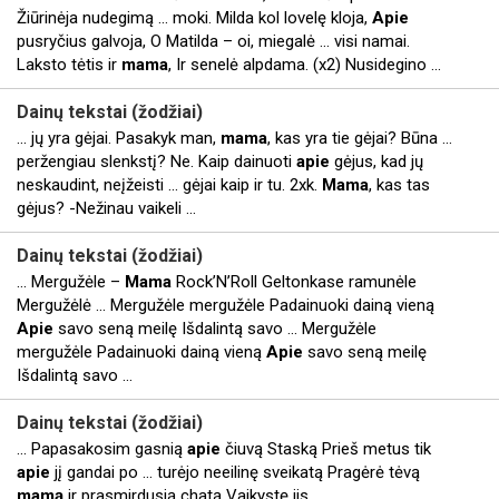
Žiūrinėja nudegimą ... moki. Milda kol lovelę kloja,
Apie
pusryčius galvoja, O Matilda – oi, miegalė ... visi namai.
Laksto tėtis ir
mama
, Ir senelė alpdama. (x2) Nusidegino ...
Dainų tekstai (
žodžiai
)
... jų yra gėjai. Pasakyk man,
mama
, kas yra tie gėjai? Būna ...
peržengiau slenkstį? Ne. Kaip dainuoti
apie
gėjus, kad jų
neskaudint, neįžeisti ... gėjai kaip ir tu. 2xk.
Mama
, kas tas
gėjus? -Nežinau vaikeli ...
Dainų tekstai (
žodžiai
)
... Mergužėle –
Mama
Rock’N’Roll Geltonkase ramunėle
Mergužėlė ... Mergužėle mergužėle Padainuoki dainą vieną
Apie
savo seną meilę Išdalintą savo ... Mergužėle
mergužėle Padainuoki dainą vieną
Apie
savo seną meilę
Išdalintą savo ...
Dainų tekstai (
žodžiai
)
... Papasakosim gasnią
apie
čiuvą Staską Prieš metus tik
apie
jį gandai po ... turėjo neeilinę sveikatą Pragėrė tėvą
mamą
ir prasmirdusią chatą Vaikystę jis ...