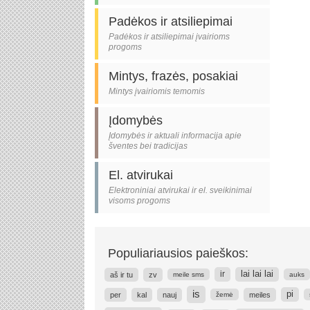
Padėkos ir atsiliepimai
Padėkos ir atsiliepimai įvairioms
progoms
Mintys, frazės, posakiai
Mintys įvairiomis temomis
Įdomybės
Įdomybės ir aktuali informacija apie
šventes bei tradicijas
El. atvirukai
Elektroniniai atvirukai ir el. sveikinimai
visoms progoms
Populiariausios paieškos:
ir
lai lai lai
aš ir tu
zv
meile sms
auks
is
pi
per
kal
nauj
meiles
žemė