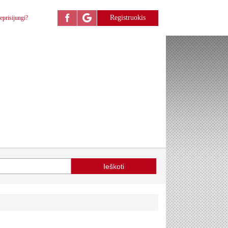
Registruokis
eprisijungi?