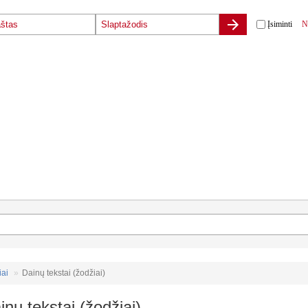
Įsiminti
N
iai
Dainų tekstai (žodžiai)
inų tekstai (žodžiai)