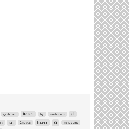
frazes
gi
gimtadien
lyg
meilės sms
ši
frazės
ba
tas
žmogus
meilės sms