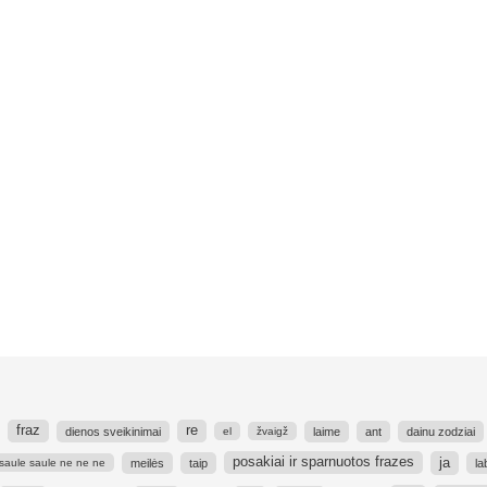
fraz
re
dienos sveikinimai
laime
ant
dainu zodziai
el
žvaigž
ja
posakiai ir sparnuotos frazes
meilės
taip
la
saule saule ne ne ne