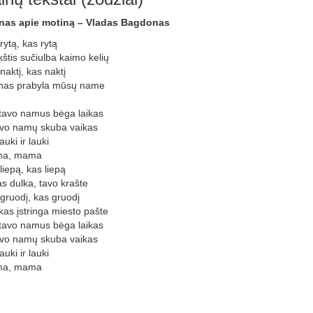
nas apie motiną – Vladas Bagdonas
rytą, kas rytą
štis sučiulba kaimo kelių
naktį, kas naktį
nas prabyla mūsų name
tavo namus bėga laikas
avo namų skuba vaikas
auki ir lauki
a, mama
liepą, kas liepą
as dulka, tavo krašte
gruodį, kas gruodį
kas įstringa miesto pašte
tavo namus bėga laikas
avo namų skuba vaikas
auki ir lauki
a, mama