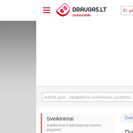
Sveikinimai
Žodž
Sveikinimai ir palinkėjimai visoms
progoms
Da