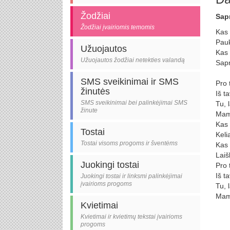
Žodžiai
Sap
Žodžiai įvairiomis temomis
Kas 
Pauk
Užuojautos
Kas 
Užuojautos žodžiai netekties valandą
Sap
SMS sveikinimai ir SMS
Pro 
žinutės
Iš t
SMS sveikinimai bei palinkėjimai SMS
Tu, l
žinute
Mam
Kas 
Tostai
Keli
Tostai visoms progoms ir šventėms
Kas 
Laiš
Juokingi tostai
Pro 
Iš t
Juokingi tostai ir linksmi palinkėjimai
įvairioms progoms
Tu, l
Mam
Kvietimai
Kvietimai ir kvietimų tekstai įvairioms
progoms