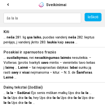
Sveikinimai
Kiti
...
neša
281. lig
ąsa
laiko
, puodas vandenį
neša
282. lieptus
perėjęs, į vandenį įkrito 283.
laukia
kaip
sausa
...
Posakiai
ir sparnuotos frazės
...
susilaikymas
, nei
nesaikingumas
laimės
nesuteikia. –
Volteras. Įprotis tvarkyti
savo
mintis – vienintelis tavo kelias
į
laimę
...
Laimė
– tai nepaprastas dalykas:
labai
sunku ją
rasti
savy
ir
visai
neįmanoma – kitur. – N. S. de
Šamforas
.
Laimė
...
Dainų tekstai (žodžiai)
...
la
la
–
Sadūnai
Ėjo senis miškan malkų Ups dra-
la
-
la
...
la
-
la
Ups dra-
la
-
la
, hey Ups dra-
la
-
la
Ups dra-
la
-
la
Ups dra-
la
-
la
Ups dra-
la
-
la
...