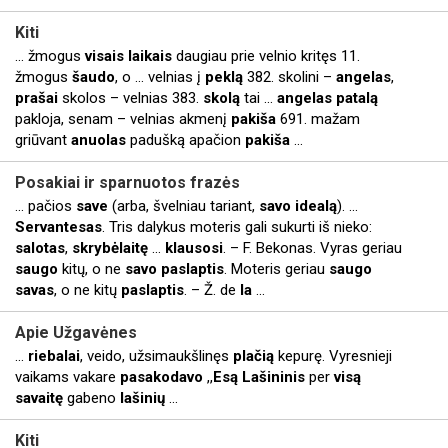
Kiti
... žmogus
visais
laikais
daugiau prie velnio kritęs 11.
žmogus
šaudo
, o ... velnias į
peklą
382. skolini –
angelas
,
prašai
skolos – velnias 383.
skolą
tai ...
angelas
patalą
pakloja, senam – velnias akmenį
pakiša
691. mažam
griūvant
anuolas
padušką apačion
pakiša
...
Posakiai
ir sparnuotos frazės
... pačios
save
(arba, švelniau tariant,
savo
idealą
). ...
Servantesas
. Tris dalykus moteris gali sukurti iš nieko:
salotas
,
skrybėlaitę
...
klausosi
. – F. Bekonas. Vyras geriau
saugo
kitų, o ne
savo
paslaptis
. Moteris geriau
saugo
savas
, o ne kitų
paslaptis
. – Ž. de
la
...
Apie Užgavėnes
...
riebalai
, veido, užsimaukšlinęs
plačią
kepurę. Vyresnieji
vaikams vakare
pasakodavo
,,
Esą
Lašininis
per
visą
savaitę
gabeno
lašinių
...
Kiti