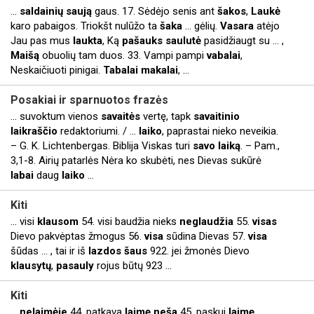
...
saldainių
saują
gaus. 17. Sėdėjo senis ant
šakos
,
Laukė
karo pabaigos. Triokšt nulūžo ta
šaka
... gėlių.
Vasara
atėjo
Jau pas mus
laukta
, Ką
pašauks
saulutė
pasidžiaugt su ... ,
Maišą
obuolių tam duos. 33. Vampi pampi
vabalai
,
Neskaičiuoti pinigai.
Tabalai
makalai
, ...
Posakiai
ir sparnuotos frazės
... suvoktum vienos
savaitės
vertę, tapk
savaitinio
laikraščio
redaktoriumi. / ...
laiko
, paprastai nieko neveikia.
– G. K. Lichtenbergas. Biblija Viskas turi
savo
laiką
. – Pam.,
3,1-8. Airių patarlės Nėra ko skubėti, nes Dievas sukūrė
labai
daug
laiko
...
Kiti
... visi
klausom
54. visi baudžia nieks
neglaudžia
55.
visas
Dievo pakvėptas žmogus 56.
visa
sūdina Dievas 57.
visa
šūdas ... , tai ir iš
lazdos
šaus
922. jei žmonės Dievo
klausytų
,
pasauly
rojus būtų 923 ...
Kiti
...
nelaimėje
44. patkava
laimę
neša
45. paskui
laimę