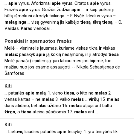
...
apie
vyrus. Aforizmai
apie
vyrus. Citatos
apie
vyrus.
Frazės
apie
vyrus. Gražūs žodžiai
apie
...
ir
kaip puikiai ji
būtų išmokusi atrodyti taikinga. – F. Nyčė. Idealus vyras –
melaginga
... visą gyvenimą jis kalbėjo
tiesą
, tikrą
tiesą
. – O.
Vaildas. Karas vienodai ...
Posakiai
ir
sparnuotos frazės
Meilė – vienintelis jausmas, kuriame viskas tikra
ir
viskas
melas
; pasakyk
apie
ją kokią nesąmonę,
ir
ji atrodys
tiesa
.
Meilė panaši į epidemiją: juo labiau mes jos bijome, tuo
mažiau nuo jos esame apsaugoti. -- Nikola Sebastjenas de
Šamforas
Kiti
... patarlės
apie
melą
. 1. vieno
tiesa
, o kito ne
melas
2.
vienas kartas – ne
melas
3. vaiko
melas
...
viršų
15.
melas
duris atidaro, bet akis uždaro 16.
melas
atjoja ant balto
žirgo
, o
tiesa
ateina pėsčiomis 17.
melas
ant ...
Kiti
... Lietuvių liaudies patarlės
apie
teisybę. 1. yra teisybės tik