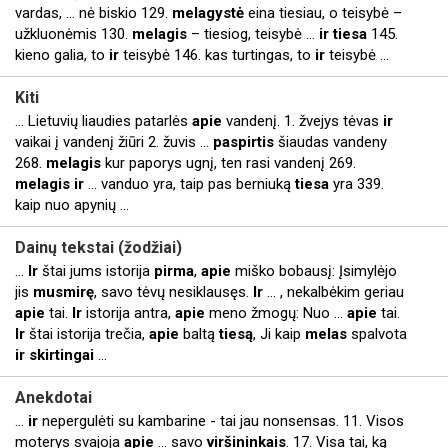
vardas, ... nė biskio 129.
melagystė
eina tiesiau, o teisybė –
užkluonėmis 130.
melagis
– tiesiog, teisybė ...
ir
tiesa
145.
kieno galia, to
ir
teisybė 146. kas turtingas, to
ir
teisybė ...
Kiti
... Lietuvių liaudies patarlės
apie
vandenį. 1. žvejys tėvas
ir
vaikai į vandenį žiūri 2. žuvis ...
paspirtis
šiaudas vandeny
268.
melagis
kur paporys ugnį, ten rasi vandenį 269.
melagis
ir
... vanduo yra, taip pas berniuką
tiesa
yra 339.
kaip nuo apynių ...
Dainų tekstai (žodžiai)
...
Ir
štai jums istorija
pirma
,
apie
miško bobausį: Įsimylėjo
jis
musmirę
, savo tėvų nesiklausęs.
Ir
... , nekalbėkim geriau
apie
tai.
Ir
istorija antra,
apie
meno žmogų: Nuo ...
apie
tai.
Ir
štai istorija trečia,
apie
baltą
tiesą
, Ji kaip
melas
spalvota
ir
skirtingai
...
Anekdotai
...
ir
nepergulėti su kambarine - tai jau nonsensas. 11. Visos
moterys svajoja
apie
... savo
viršininkais
. 17. Visa tai, ką