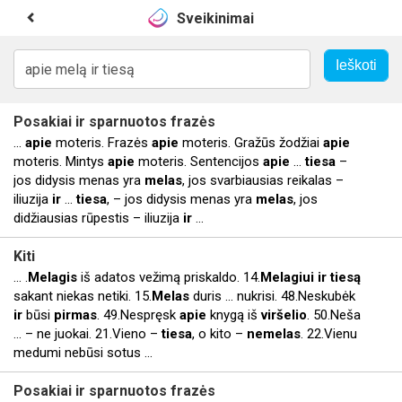
Sveikinimai
Posakiai
ir
sparnuotos frazės
...
apie
moteris. Frazės
apie
moteris. Gražūs žodžiai
apie
moteris. Mintys
apie
moteris. Sentencijos
apie
...
tiesa
–
jos didysis menas yra
melas
, jos svarbiausias reikalas –
iliuzija
ir
...
tiesa
, – jos didysis menas yra
melas
, jos
didžiausias rūpestis – iliuzija
ir
...
Kiti
... .
Melagis
iš adatos vežimą priskaldo. 14.
Melagiui
ir
tiesą
sakant niekas netiki. 15.
Melas
duris ... nukrisi. 48.Neskubėk
ir
būsi
pirmas
. 49.Nespręsk
apie
knygą iš
viršelio
. 50.Neša
... – ne juokai. 21.Vieno –
tiesa
, o kito –
nemelas
. 22.Vienu
medumi nebūsi sotus ...
Posakiai
ir
sparnuotos frazės