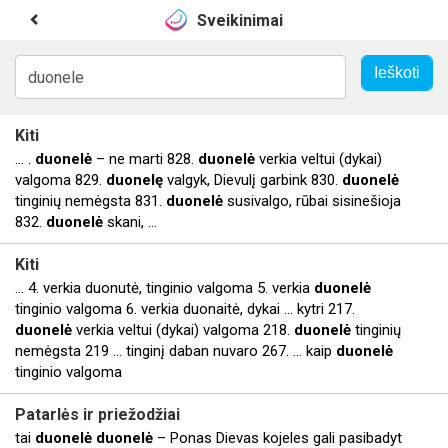
Sveikinimai
Kiti
... .
duonelė
– ne marti 828.
duonelė
verkia veltui (dykai)
valgoma 829.
duonelę
valgyk, Dievulį garbink 830.
duonelė
tinginių nemėgsta 831.
duonelė
susivalgo, rūbai sisinešioja
832.
duonelė
skani, ...
Kiti
... 4. verkia duonutė, tinginio valgoma 5. verkia
duonelė
tinginio valgoma 6. verkia duonaitė, dykai ... kytri 217.
duonelė
verkia veltui (dykai) valgoma 218.
duonelė
tinginių
nemėgsta 219 ... tinginį daban nuvaro 267. … kaip
duonelė
tinginio valgoma
Patarlės ir priežodžiai
tai
duonelė
duonelė
– Ponas Dievas kojeles gali pasibadyt