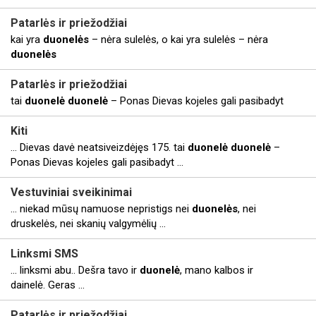
Patarlės ir priežodžiai
kai yra
duonelės
– nėra sulelės, o kai yra sulelės – nėra
duonelės
Patarlės ir priežodžiai
tai
duonelė
duonelė
– Ponas Dievas kojeles gali pasibadyt
Kiti
... Dievas davė neatsiveizdėjęs 175. tai
duonelė
duonelė
–
Ponas Dievas kojeles gali pasibadyt ...
Vestuviniai sveikinimai
... niekad mūsų namuose nepristigs nei
duonelės
, nei
druskelės, nei skanių valgymėlių ...
Linksmi SMS
... linksmi abu.. Dešra tavo ir
duonelė
, mano kalbos ir
dainelė. Geras ...
Patarlės ir priežodžiai