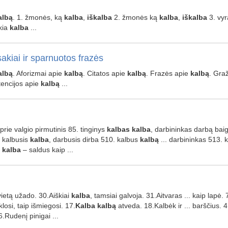
albą
. 1. žmonės, ką
kalba
,
iškalba
2. žmonės ką
kalba
,
iškalba
3. vyr
kia
kalba
...
akiai ir sparnuotos frazės
albą
. Aforizmai apie
kalbą
. Citatos apie
kalbą
. Frazės apie
kalbą
. Gra
encijos apie
kalbą
...
o prie valgio pirmutinis 85. tinginys
kalbas
kalba
, darbininkas darbą baig
 kalbusis
kalba
, darbusis dirba 510. kalbus
kalbą
... darbininkas 513. 
.
kalba
– saldus kaip ...
svietą užado. 30.Aiškiai
kalba
, tamsiai galvoja. 31.Aitvaras ... kaip lapė
klosi, taip išmiegosi. 17.
Kalba
kalbą
atveda. 18.Kalbėk ir ... barščius.
 6.Rudenį pinigai ...