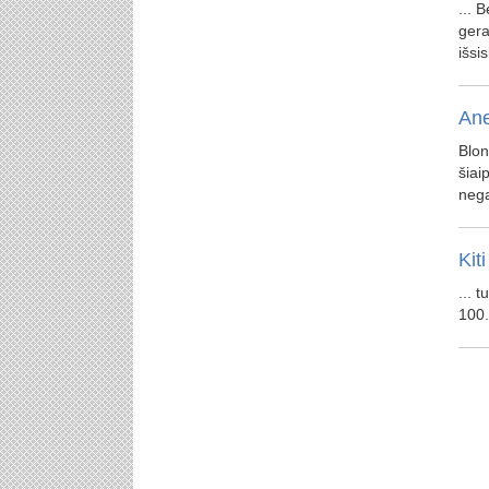
... 
gera
išsi
Ane
Blon
šiai
nega
Kiti
... t
100.