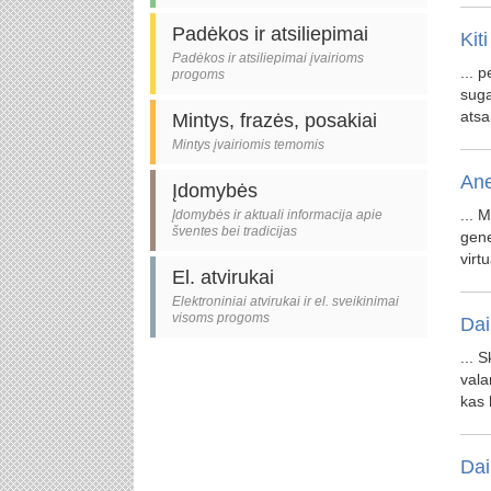
Padėkos ir atsiliepimai
Kiti
Padėkos ir atsiliepimai įvairioms
... 
progoms
sug
atsa
Mintys, frazės, posakiai
Mintys įvairiomis temomis
Ane
Įdomybės
... 
Įdomybės ir aktuali informacija apie
šventes bei tradicijas
gene
virt
El. atvirukai
Elektroniniai atvirukai ir el. sveikinimai
visoms progoms
Dai
... 
vala
kas
Dai