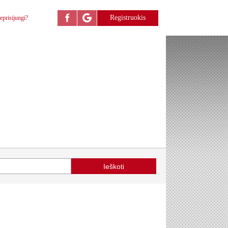
Registruokis
eprisijungi?