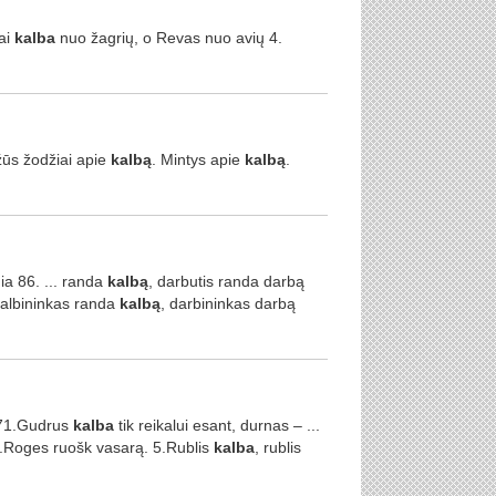
ai
kalba
nuo žagrių, o Revas nuo avių 4.
žūs žodžiai apie
kalbą
. Mintys apie
kalbą
.
ia 86. ... randa
kalbą
, darbutis randa darbą
kalbininkas randa
kalbą
, darbininkas darbą
. 71.Gudrus
kalba
tik reikalui esant, durnas – ...
 4.Roges ruošk vasarą. 5.Rublis
kalba
, rublis