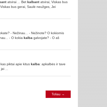
bant
atvirai ... Bet
kalbant
atvirai, Viskas bus
, Viskas bus gerai, Saulė neužges, Jei
kate? - Nežinau... - Nežinote? O kokiomis
au... - O kokia
kalba
galvojate? - O aš
 kas piktai apie kitus
kalba
: apkalbės ir tave
ei ...
Toliau
→