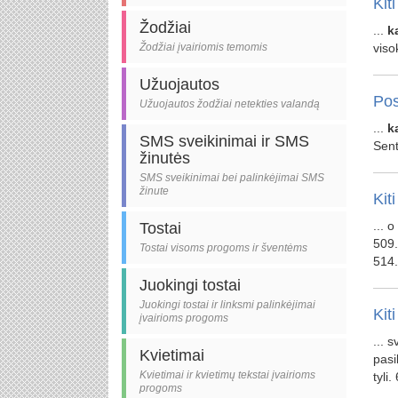
Kiti
Žodžiai
...
k
Žodžiai įvairiomis temomis
viso
Užuojautos
Pos
Užuojautos žodžiai netekties valandą
...
k
SMS sveikinimai ir SMS
Sent
žinutės
SMS sveikinimai bei palinkėjimai SMS
žinute
Kiti
... 
Tostai
509.
Tostai visoms progoms ir šventėms
514
Juokingi tostai
Juokingi tostai ir linksmi palinkėjimai
Kiti
įvairioms progoms
... 
Kvietimai
pasi
Kvietimai ir kvietimų tekstai įvairioms
tyli.
progoms