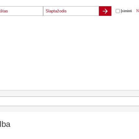
Įsiminti
N
lba