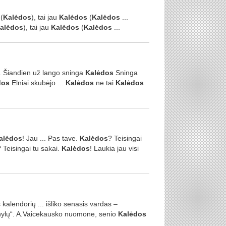
(
Kalėdos
), tai jau
Kalėdos
(
Kalėdos
...
alėdos
), tai jau
Kalėdos
(
Kalėdos
...
. Šiandien už lango sninga
Kalėdos
Sninga
dos
Elniai skubėjo ...
Kalėdos
ne tai
Kalėdos
alėdos
! Jau ... Pas tave.
Kalėdos
? Teisingai
 Teisingai tu sakai.
Kalėdos
! Laukia jau visi
kalendorių ... išliko senasis vardas –
ernylų“. A.Vaicekausko nuomone, senio
Kalėdos