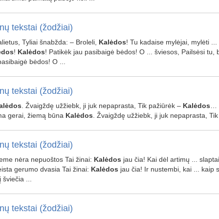
nų tekstai (žodžiai)
palietus, Tyliai šnabžda: – Broleli,
Kalėdos
! Tu kadaise mylėjai, mylėti .
ėdos
!
Kalėdos
! Patikėk jau pasibaigė bėdos! O ... šviesos, Pailsėsi tu
pasibaigė bėdos! O ...
nų tekstai (žodžiai)
alėdos
. Žvaigždę užžiebk, ji juk nepaprasta, Tik pažiūrėk –
Kalėdos
…
a gerai, žiemą būna
Kalėdos
. Žvaigždę užžiebk, ji juk nepaprasta, Ti
nų tekstai (žodžiai)
kieme nėra nepuoštos Tai žinai:
Kalėdos
jau čia! Kai dėl artimų ... slapta
keista gerumo dvasia Tai žinai:
Kalėdos
jau čia! Ir nustembi, kai ... kaip
 šviečia ...
nų tekstai (žodžiai)