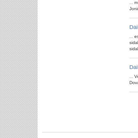
... 
Joni
Dai
... 
sidab
sidab
Dai
... 
Dova