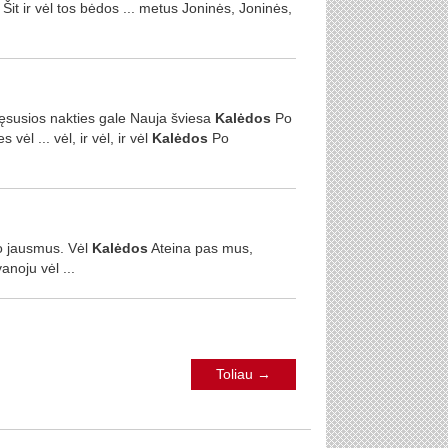
, Šit ir vėl tos bėdos ... metus Joninės, Joninės,
itęsusios nakties gale Nauja šviesa
Kalėdos
Po
vėl ... vėl, ir vėl, ir vėl
Kalėdos
Po
vo jausmus. Vėl
Kalėdos
Ateina pas mus,
noju vėl ...
Toliau
→