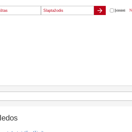
Įsiminti
N
ledos