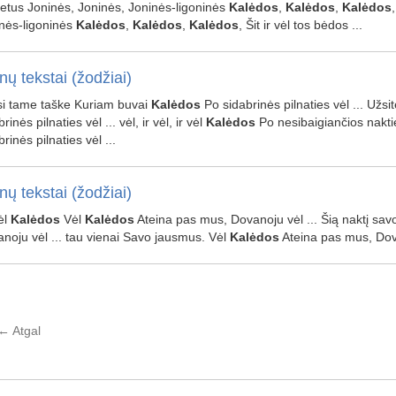
metus Joninės, Joninės, Joninės-ligoninės
Kalėdos
,
Kalėdos
,
Kalėdos
nės-ligoninės
Kalėdos
,
Kalėdos
,
Kalėdos
, Šit ir vėl tos bėdos ...
nų tekstai (žodžiai)
esi tame taške Kuriam buvai
Kalėdos
Po sidabrinės pilnaties vėl ... Užs
rinės pilnaties vėl ... vėl, ir vėl, ir vėl
Kalėdos
Po nesibaigiančios nakties 
rinės pilnaties vėl ...
nų tekstai (žodžiai)
Vėl
Kalėdos
Vėl
Kalėdos
Ateina pas mus, Dovanoju vėl ... Šią naktį sa
noju vėl ... tau vienai Savo jausmus. Vėl
Kalėdos
Ateina pas mus, Dova
←
Atgal