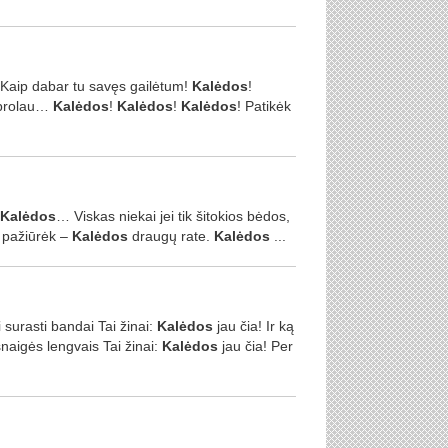
.. Kaip dabar tu savęs gailėtum!
Kalėdos
!
, brolau…
Kalėdos
!
Kalėdos
!
Kalėdos
! Patikėk
Kalėdos
… Viskas niekai jei tik šitokios bėdos,
k pažiūrėk –
Kalėdos
draugų rate.
Kalėdos
...
i surasti bandai Tai žinai:
Kalėdos
jau čia! Ir ką
 snaigės lengvais Tai žinai:
Kalėdos
jau čia! Per