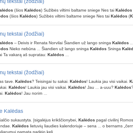
nų tekstai (žodžiai)
alėdos
(šios
Kalėdos
) Sužibės viltimi baltame sniege Nes tai
Kalėdos
ėdos
(šios
Kalėdos
) Sužibės viltimi baltame sniege Nes tai
Kalėdos
(
K
nų tekstai (žodžiai)
alėdos
– Deivis ir Renata Norvilai Šiandien už lango sninga
Kalėdos
..
ėdos
Nieko nebūna ... Šiandien už lango sninga
Kalėdos
Sninga
Kalė
ai Ta vakarą aš supratau:
Kalėdos
...
nų tekstai (žodžiai)
Pas tave.
Kalėdos
? Teisingai tu sakai.
Kalėdos
! Laukia jau visi vaikai.
K
akai.
Kalėdos
! Laukia jau visi vaikai.
Kalėdos
! Jau ... a-uuu?
Kalėdos
?
ai.
Kalėdos
! Jau norim ...
e Kalėdas
, šalčio sukaustyta. Įsigalėjus krikščionybei,
Kalėdos
pagal civilinį Romos 
endae.
Kalėdos
lietuvių liaudies kalendoriuje – sena ... o bernams „č
liarumui pamatą padėjo keli ...