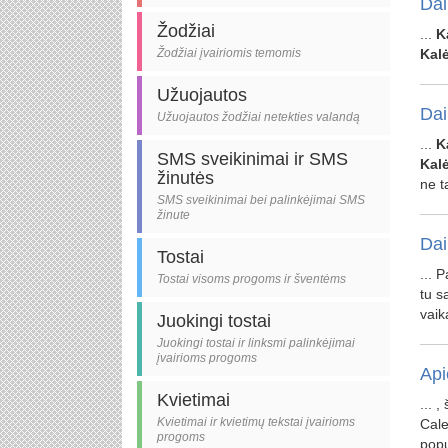
Dai
Žodžiai
...
K
Žodžiai įvairiomis temomis
Kal
Užuojautos
Dai
Užuojautos žodžiai netekties valandą
...
K
SMS sveikinimai ir SMS
Kal
žinutės
ne t
SMS sveikinimai bei palinkėjimai SMS
žinute
Dai
Tostai
... 
Tostai visoms progoms ir šventėms
tu s
vaik
Juokingi tostai
Juokingi tostai ir linksmi palinkėjimai
įvairioms progoms
Api
Kvietimai
... 
Kvietimai ir kvietimų tekstai įvairioms
Cal
progoms
popu