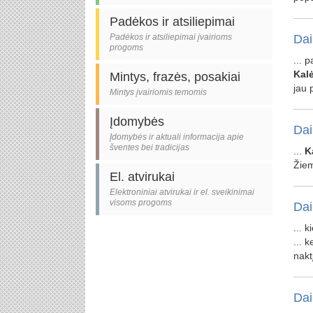
Padėkos ir atsiliepimai
Padėkos ir atsiliepimai įvairioms
Dai
progoms
... 
Kal
Mintys, frazės, posakiai
jau 
Mintys įvairiomis temomis
Įdomybės
Dai
Įdomybės ir aktuali informacija apie
šventes bei tradicijas
...
K
Žiem
El. atvirukai
Elektroniniai atvirukai ir el. sveikinimai
visoms progoms
Dai
... 
... 
naktį
Dai