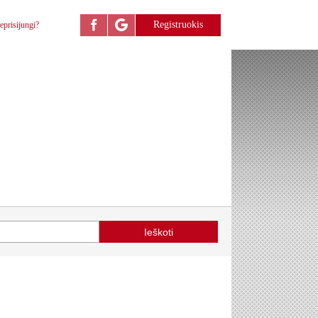
Registruokis
eprisijungi?