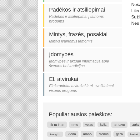
Neša
Padėkos ir atsiliepimai
Liks
Padėkos ir atsiliepimai įvairioms
Suži
progoms
Nes 
Mintys, frazės, posakiai
Mintys įvairiomis temomis
Įdomybės
Įdomybės ir aktuali informacija apie
šventes bei tradicijas
El. atvirukai
Elektroniniai atvirukai ir el. sveikinimai
visoms progoms
Populiariausios paieškos:
tik tu ir as
sms
as tave
vyras
kelia
auks
viena
mano
dienos
gera
žvaigžd
tostai