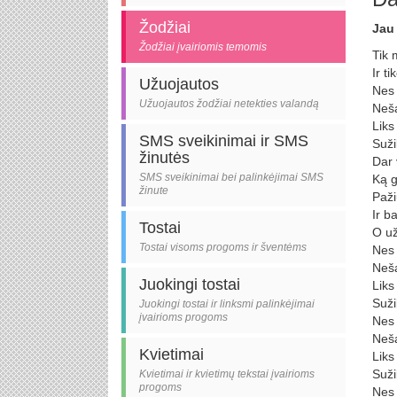
Žodžiai
Jau
Žodžiai įvairiomis temomis
Tik 
Ir ti
Užuojautos
Nes 
Užuojautos žodžiai netekties valandą
Neša
Liks
SMS sveikinimai ir SMS
Suži
žinutės
Dar 
SMS sveikinimai bei palinkėjimai SMS
Ką g
žinute
Paži
Ir b
Tostai
O už
Tostai visoms progoms ir šventėms
Nes 
Neša
Juokingi tostai
Liks
Suži
Juokingi tostai ir linksmi palinkėjimai
įvairioms progoms
Nes 
Neša
Kvietimai
Liks
Suži
Kvietimai ir kvietimų tekstai įvairioms
progoms
Nes 