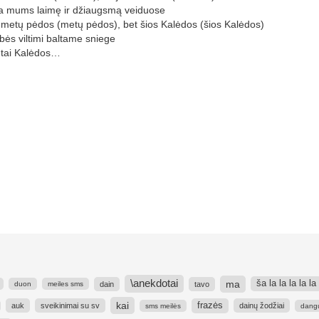
 mums laimę ir džiaugsmą veiduose
 metų pėdos (metų pėdos), bet šios Kalėdos (šios Kalėdos)
bės viltimi baltame sniege
tai Kalėdos…
\anekdotai
ma
ša la la la la la
dain
tavo
duon
meiles sms
kai
frazės
auk
sveikinimai su sv
dainų žodžiai
sms meilės
dang