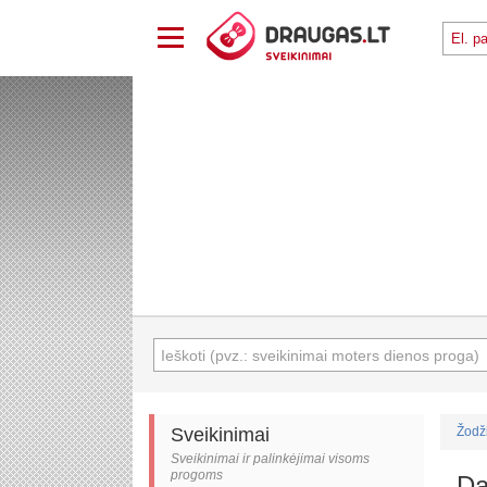
Sveikinimai
Žodž
Sveikinimai ir palinkėjimai visoms
progoms
Da