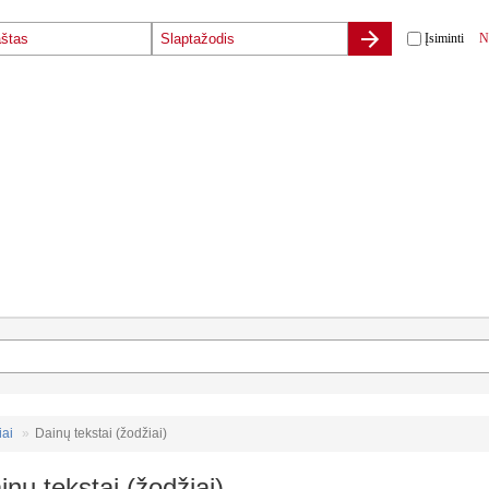
Įsiminti
N
iai
Dainų tekstai (žodžiai)
inų tekstai (žodžiai)