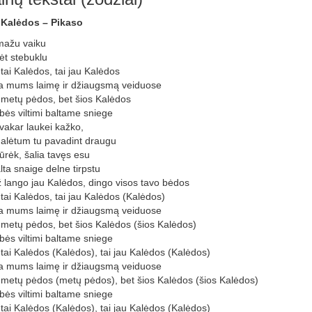
 Kalėdos – Pikaso
mažu vaiku
kėt stebuklu
tai Kalėdos, tai jau Kalėdos
 mums laimę ir džiaugsmą veiduose
 metų pėdos, bet šios Kalėdos
bės viltimi baltame sniege
vakar laukei kažko,
alėtum tu pavadint draugu
ūrėk, šalia tavęs esu
alta snaige delne tirpstu
 lango jau Kalėdos, dingo visos tavo bėdos
tai Kalėdos, tai jau Kalėdos (Kalėdos)
 mums laimę ir džiaugsmą veiduose
 metų pėdos, bet šios Kalėdos (šios Kalėdos)
bės viltimi baltame sniege
tai Kalėdos (Kalėdos), tai jau Kalėdos (Kalėdos)
 mums laimę ir džiaugsmą veiduose
 metų pėdos (metų pėdos), bet šios Kalėdos (šios Kalėdos)
bės viltimi baltame sniege
tai Kalėdos (Kalėdos), tai jau Kalėdos (Kalėdos)