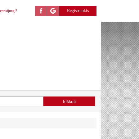
Registruokis
eprisijungi?