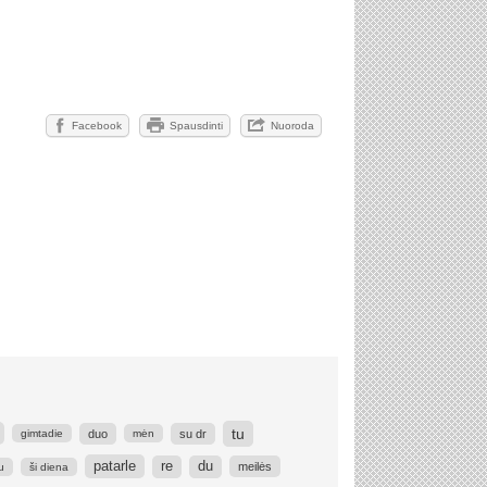
Facebook
Spausdinti
Nuoroda
tu
duo
su dr
gimtadie
mėn
patarle
re
du
meilės
u
ši diena