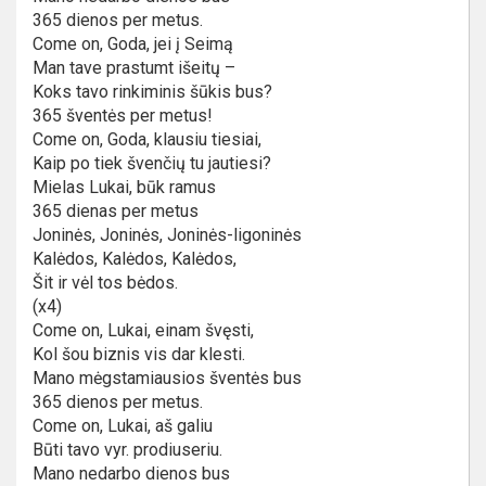
365 dienos per metus.
Come on, Goda, jei į Seimą
Man tave prastumt išeitų –
Koks tavo rinkiminis šūkis bus?
365 šventės per metus!
Come on, Goda, klausiu tiesiai,
Kaip po tiek švenčių tu jautiesi?
Mielas Lukai, būk ramus
365 dienas per metus
Joninės, Joninės, Joninės-ligoninės
Kalėdos, Kalėdos, Kalėdos,
Šit ir vėl tos bėdos.
(x4)
Come on, Lukai, einam švęsti,
Kol šou biznis vis dar klesti.
Mano mėgstamiausios šventės bus
365 dienos per metus.
Come on, Lukai, aš galiu
Būti tavo vyr. prodiuseriu.
Mano nedarbo dienos bus