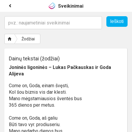
Sveikinimai
Žodžiai
Dainų tekstai (žodžiai)
Joninės ligoninės – Lukas Pačkauskas ir Goda
Alijeva
Come on, Goda, einam švęsti,
Kol šou biznis vis dar klesti.
Mano mėgstamiausios šventės bus
365 dienos per metus.
Come on, Goda, aš galiu
Būti tavo vyr. prodiuseriu.
Mano nedarbo dienos bus