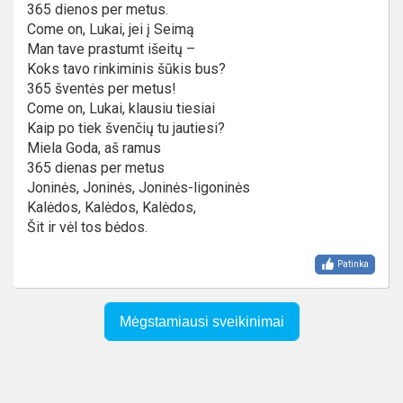
365 dienos per metus.
Come on, Lukai, jei į Seimą
Man tave prastumt išeitų –
Koks tavo rinkiminis šūkis bus?
365 šventės per metus!
Come on, Lukai, klausiu tiesiai
Kaip po tiek švenčių tu jautiesi?
Miela Goda, aš ramus
365 dienas per metus
Joninės, Joninės, Joninės-ligoninės
Kalėdos, Kalėdos, Kalėdos,
Šit ir vėl tos bėdos.
Patinka
Mėgstamiausi sveikinimai