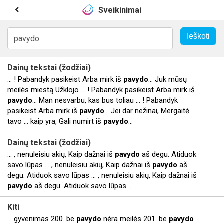
Sveikinimai
Dainų tekstai (žodžiai)
... ! Pabandyk pasikeist Arba mirk iš
pavydo
… Juk mūsų
meilės miestą Užklojo ... ! Pabandyk pasikeist Arba mirk iš
pavydo
… Man nesvarbu, kas bus toliau ... ! Pabandyk
pasikeist Arba mirk iš
pavydo
… Jei dar nežinai, Mergaitė
tavo ... kaip yra, Gali numirt iš
pavydo
…
Dainų tekstai (žodžiai)
... , nenuleisiu akių, Kaip dažnai iš
pavydo
aš degu. Atiduok
savo lūpas ... , nenuleisiu akių, Kaip dažnai iš
pavydo
aš
degu. Atiduok savo lūpas ... , nenuleisiu akių, Kaip dažnai iš
pavydo
aš degu. Atiduok savo lūpas ...
Kiti
... gyvenimas 200. be
pavydo
nėra meilės 201. be
pavydo