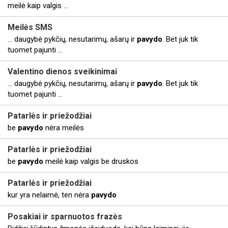
meilė kaip valgis ...
Meilės SMS
... daugybė pykčių, nesutarimų, ašarų ir
pavydo
. Bet juk tik
tuomet pajunti ...
Valentino dienos sveikinimai
... daugybė pykčių, nesutarimų, ašarų ir
pavydo
. Bet juk tik
tuomet pajunti ...
Patarlės ir priežodžiai
be
pavydo
nėra meilės
Patarlės ir priežodžiai
be
pavydo
meilė kaip valgis be druskos
Patarlės ir priežodžiai
kur yra nelaimė, ten nėra
pavydo
Posakiai ir sparnuotos frazės