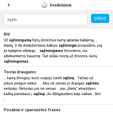
Sveikinimai
Kiti
Už
sąžiningumą
Rytų išminčius kartą aplankė kalėjimą, ...
klaidų. Ir tik dvidešimtasis kalinys
sąžiningai
prisipažino, jog
jis kalėjime atliekąs ...
sąžiningiems
žmonėms, čia
atliekantiems bausmę. Tad siūlau tostą už žmones, kurių
sąžiningumas
...
Tostai draugams
... kartą žmogus, kuris svajojo turėti
sąžinę
… Tačiau už
jokius pinigus niekur ... . Nes nė vienas jo draugas
sąžinės
neturėjo. Neturėjo jos nė vienas ... per „blatą“ atnešdavo
kažką panašaus į
sąžinę
. Jis džiūgaudavo kaip vaikas… Bet
...
Posakiai ir sparnuotos frazės