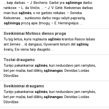
... kaip darbas. – J. Becheris. Garbė yra
sąžiningo
darbo
rankose. – L. da Vinčis. ... – J. V. Gėtė. Kiekvienas darbas
man bus
sąžinės
, o ne garbės reikalas. – Seneka.
Kiekvienas ... sunkesnio darbo negu rašyti paprastą,
sąžiningą
prozą apie žmogų. – E. Hemingvėjus. ...
Sveikinimai Motinos dienos proga
Tu lyg lietus, kuris nuplauna
sąžinės
krantus Rasos lašais
ant žemės ... iš dangaus, Gyvenanti lietum dėl
sąžinių
švarių. Esi viena tarp daugelio ...
Tostai draugams
Turėjo pakankamai
sąžinės
, kuri neduodavo jam ramybės,
bet per mažai, kad išliktų
sąžinangas
. Deividas Loidas
Džordžas .
Sveikinimai draugams
Turėjo pakankamai
sąžinės
, kuri neduodavo jam ramybės,
bet per mažai, kad išliktų
sąžinangas
. Deividas Loidas
Džordžas .