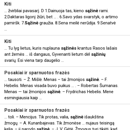
Kiti
... žvirbliai pavasarį. D 1.Dainuoja tas, kieno
sąžinė
rami.
2.Daktaras ligonį žiūri, bet ... . 6.Savo ydas svarstyk, o artimo
pamiršk. 7.
Sąžinė
graužia. 8.Sena meilė nerūdija. 9.Senatvė
...
Kiti
... Tu lyg lietus, kuris nuplauna
sąžinės
krantus Rasos lašais
ant žemės ... iš dangaus, Gyvenanti lietum dėl
sąžinių
svarių. Esi viena tarp daugelio ...
Posakiai ir sparnuotos frazės
... tausoti. – Ž. Mišlė. Menas – tai žmonijos
sąžinė
. – F.
Hebelis. Menas visada buvo puikus ... . – Robertas Šumanas.
Menas — tai žmonijos
sąžinė
. – Frydrichas Hebelis. Mene
esmingiausia kaip ...
Posakiai ir sparnuotos frazės
... toli. – Mencijus. Tik protas, valia,
sąžinė
išaukština
žmogų. – A. Kunanbajevas. Tik žmonėse ... nujaus teisingą
kelią, – jį parodo
sąžinė
. – J. V. Gėtė. Žmogus turi tikėti, kad