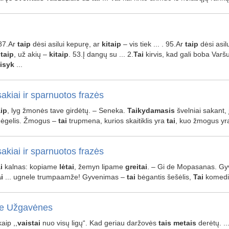
 87.Ar
taip
dėsi asilui kepurę, ar
kitaip
– vis tiek ... . 95.Ar
taip
dėsi asil
s
taip
, už akių –
kitaip
. 53.Į dangų su ... 2.
Tai
kirvis, kad gali boba Varšu
isyk
...
akiai ir sparnuotos frazės
aip
, lyg žmonės tave girdėtų. – Seneka.
Taikydamasis
švelniai sakant,
ėgelis. Žmogus –
tai
trupmena, kurios skaitiklis yra
tai
, kuo žmogus yra
akiai ir sparnuotos frazės
i
kalnas: kopiame
lėtai
, žemyn lipame
greitai
. – Gi de Mopasanas. G
i
... ugnele trumpaamže! Gyvenimas –
tai
bėgantis šešėlis,
Tai
komedia
e Užgavėnes
 kaip ,,
vaistai
nuo visų ligų“. Kad geriau daržovės
tais
metais
derėtų. ..