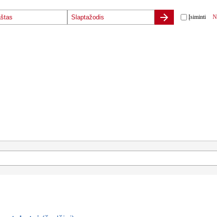
Įsiminti
N