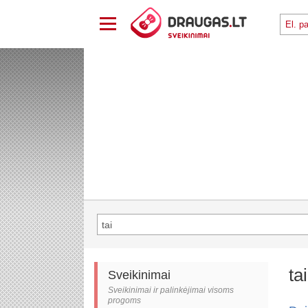
tai
Sveikinimai
Sveikinimai ir palinkėjimai visoms
progoms