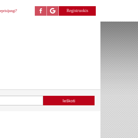
Registruokis
eprisijungi?