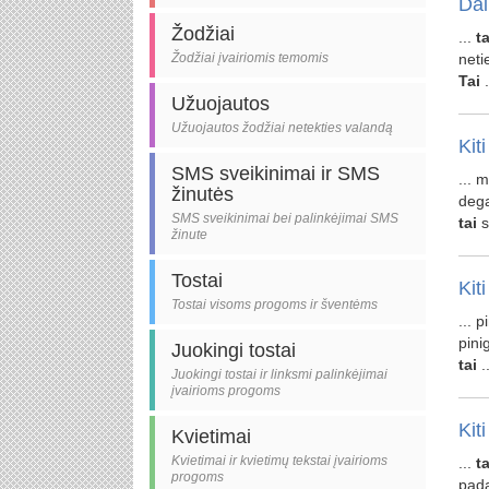
Da
Žodžiai
...
ta
Žodžiai įvairiomis temomis
neti
Tai
.
Užuojautos
Užuojautos žodžiai netekties valandą
Kiti
SMS sveikinimai ir SMS
... m
žinutės
dega
SMS sveikinimai bei palinkėjimai SMS
tai
s
žinute
Tostai
Kiti
Tostai visoms progoms ir šventėms
... 
pini
Juokingi tostai
tai
..
Juokingi tostai ir linksmi palinkėjimai
įvairioms progoms
Kiti
Kvietimai
Kvietimai ir kvietimų tekstai įvairioms
...
t
progoms
pad