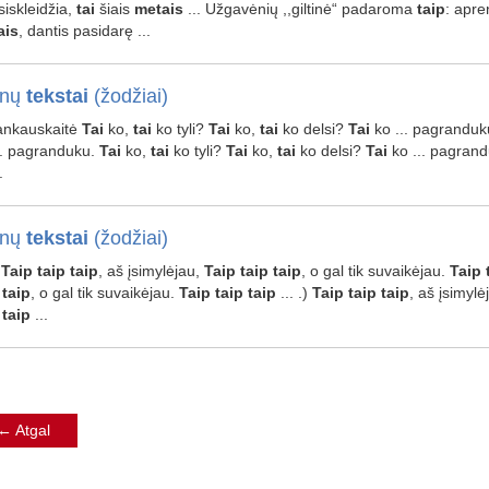
siskleidžia,
tai
šiais
metais
... Užgavėnių ,,giltinė“ padaroma
taip
: apr
ais
, dantis pasidarę ...
inų
tekstai
(žodžiai)
Jankauskaitė
Tai
ko,
tai
ko tyli?
Tai
ko,
tai
ko delsi?
Tai
ko ... pagranduk
.. pagranduku.
Tai
ko,
tai
ko tyli?
Tai
ko,
tai
ko delsi?
Tai
ko ... pagran
.
inų
tekstai
(žodžiai)
)
Taip
taip
taip
, aš įsimylėjau,
Taip
taip
taip
, o gal tik suvaikėjau.
Taip
taip
, o gal tik suvaikėjau.
Taip
taip
taip
... .)
Taip
taip
taip
, aš įsimylė
taip
...
←
Atgal