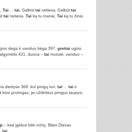
i,
Tai
...
tai
, Galbūt
tai
netiesa, Galbūt
tai
ūt
tai
netiesa.
Tai
ką tu manai,
Tai
ką tu žinai,
nis dega ir vanduo bėga 397.
greitai
ugnis
algymėlis 431. duona –
tai
motutė, vanduo –
a dantyse 368. kol pinigų turi,
tai
...
tai
ir
i
būsi protingas, jei uždirbtus pinigus taupysi,
ip
– kad įgėlusi bitė mirtų. Bites Dievas
ų,
tai
...