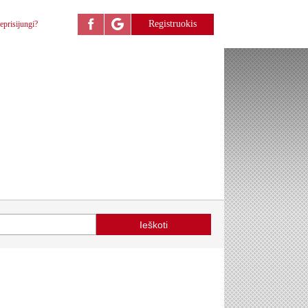
Registruokis
eprisijungi?