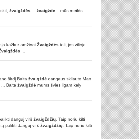
skit,
žvaigždės
...
žvaigždė
– mūs meilės
ajoja kažkur amžinai
Žvaigždės
toli, jos vilioja
Žvaigždės
...
no širdį Balta
žvaigždė
dangaus skliaute Man
i ... Balta
žvaigždė
mums švies ilgam kely
palikti danguj virš
žvaigždžių
. Taip noriu kilti
kimą palikti danguj virš
žvaigždžių
. Taip noriu kilti