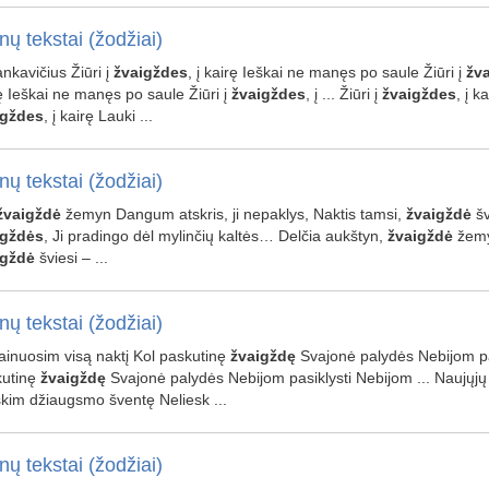
nų tekstai (žodžiai)
Jankavičius Žiūri į
žvaigždes
, į kairę Ieškai ne manęs po saule Žiūri į
žv
ę Ieškai ne manęs po saule Žiūri į
žvaigždes
, į ... Žiūri į
žvaigždes
, į k
igždes
, į kairę Lauki ...
nų tekstai (žodžiai)
žvaigždė
žemyn Dangum atskris, ji nepaklys, Naktis tamsi,
žvaigždė
šv
igždės
, Ji pradingo dėl mylinčių kaltės… Delčia aukštyn,
žvaigždė
žemyn
igždė
šviesi – ...
nų tekstai (žodžiai)
Dainuosim visą naktį Kol paskutinę
žvaigždę
Svajonė palydės Nebijom pas
kutinę
žvaigždę
Svajonė palydės Nebijom pasiklysti Nebijom ... Naujųj
kim džiaugsmo šventę Neliesk ...
nų tekstai (žodžiai)