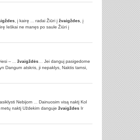
aigždes
, į kairę ... radai Žiūri į
žvaigždes
, į
airę Ieškai ne manęs po saule Žiūri į
iesi – ...
žvaigždės
… Jei danguj pasigedome
 Dangum atskris, ji nepaklys, Naktis tamsi,
iklysti Nebijom ... Dainuosim visą naktį Kol
ų metų naktį Uždekim danguje
žvaigždes
Ir