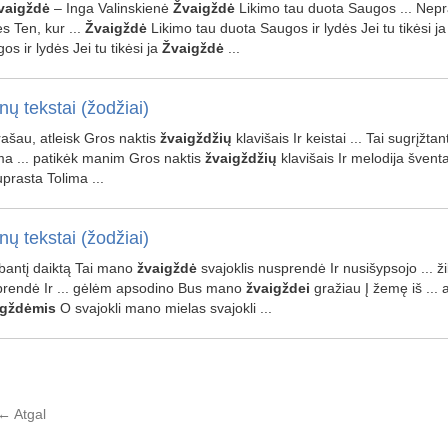
vaigždė
– Inga Valinskienė
Žvaigždė
Likimo tau duota Saugos ... Nepr
s Ten, kur ...
Žvaigždė
Likimo tau duota Saugos ir lydės Jei tu tikėsi j
os ir lydės Jei tu tikėsi ja
Žvaigždė
...
nų tekstai (žodžiai)
prašau, atleisk Gros naktis
žvaigždžių
klavišais Ir keistai ... Tai sugrįžtan
ma ... patikėk manim Gros naktis
žvaigždžių
klavišais Ir melodija šventa 
prasta Tolima ...
nų tekstai (žodžiai)
žibantį daiktą Tai mano
žvaigždė
svajoklis nusprendė Ir nusišypsojo ... ž
rendė Ir ... gėlėm apsodino Bus mano
žvaigždei
gražiau Į žemę iš ...
igždėmis
O svajokli mano mielas svajokli ...
←
Atgal