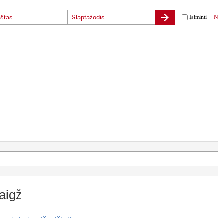
Įsiminti
N
aigž