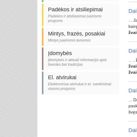
Padėkos ir atsiliepimai
Dai
Padėkos ir atsiliepimai įvairioms
... 
progoms
kair
žva
Mintys, frazės, posakiai
Mintys įvairiomis temomis
Dai
Įdomybės
... ,
Įdomybės ir aktuali informacija apie
šventes bei tradicijas
žva
žva
El. atvirukai
Elektroniniai atvirukai ir el. sveikinimai
visoms progoms
Dai
... 
pas
švęs
Dai