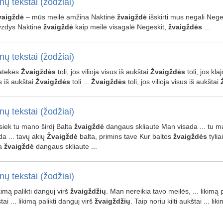
nų tekstai (žodžiai)
vaigždė
– mūs meilė amžina Naktinė
žvaigždė
išskirti mus negali Nege
yzdys Naktinė
žvaigždė
kaip meilė visagalė Negeskit,
žvaigždės
...
nų tekstai (žodžiai)
patekės
Žvaigždės
toli, jos vilioja visus iš aukštai
Žvaigždės
toli, jos kl
s iš aukštai
Žvaigždės
toli ...
Žvaigždės
toli, jos vilioja visus iš aukštai
nų tekstai (žodžiai)
visiek tu mano širdį Balta
žvaigždė
dangaus skliaute Man visada ... tu ma
da ... tavų akių
Žvaigždė
balta, primins tave Kur baltos
žvaigždės
tylia
ta
žvaigždė
dangaus skliaute ...
nų tekstai (žodžiai)
ikimą palikti danguj virš
žvaigždžių
. Man nereikia tavo meilės, ... likimą 
tai ... likimą palikti danguj virš
žvaigždžių
. Taip noriu kilti aukštai ... li