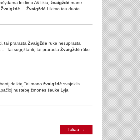
ašydama leidimo Aš tikiu,
žvaigždė
mane
a
Žvaigždė
...
Žvaigždė
Likimo tau duota
ti, tai prarasta
Žvaigždė
rūke nesuprasta
... Tai sugrįžtanti, tai prarasta
Žvaigždė
rūke
ibantį daiktą Tai mano
žvaigždė
svajoklis
 apačioj nustebę žmonės šaukė Lyja
Toliau
→