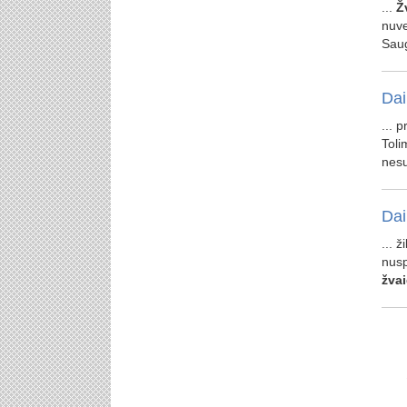
...
Ž
nuve
Saug
Dai
... 
Toli
nesu
Dai
... 
nusp
žva