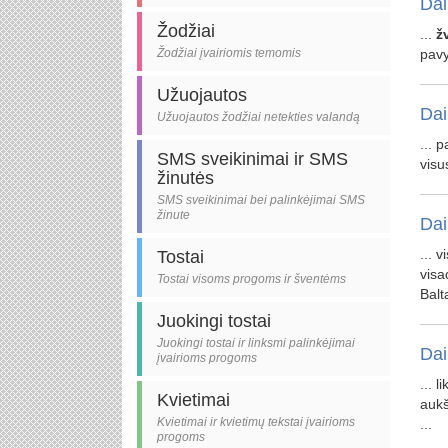
Dai
Žodžiai
...
ž
Žodžiai įvairiomis temomis
pav
Užuojautos
Dai
Užuojautos žodžiai netekties valandą
... 
SMS sveikinimai ir SMS
visu
žinutės
SMS sveikinimai bei palinkėjimai SMS
žinute
Dai
... 
Tostai
visa
Tostai visoms progoms ir šventėms
Bal
Juokingi tostai
Juokingi tostai ir linksmi palinkėjimai
Dai
įvairioms progoms
... l
Kvietimai
aukš
Kvietimai ir kvietimų tekstai įvairioms
...
progoms