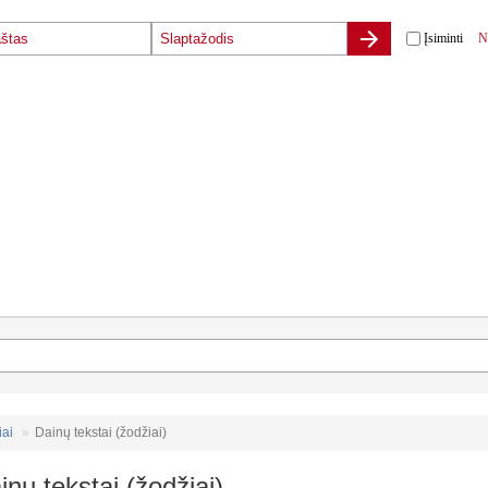
Įsiminti
N
iai
Dainų tekstai (žodžiai)
inų tekstai (žodžiai)