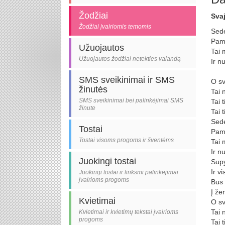
Žodžiai
Svaj
Žodžiai įvairiomis temomis
Sedė
Pama
Užuojautos
Tai 
Užuojautos žodžiai netekties valandą
Ir n
SMS sveikinimai ir SMS
O sv
žinutės
Tai 
SMS sveikinimai bei palinkėjimai SMS
Tai t
žinute
Tai t
Sedė
Tostai
Pama
Tostai visoms progoms ir šventėms
Tai 
Ir n
Juokingi tostai
Supy
Ir v
Juokingi tostai ir linksmi palinkėjimai
įvairioms progoms
Bus 
Į že
Kvietimai
O sv
Tai 
Kvietimai ir kvietimų tekstai įvairioms
progoms
Tai t