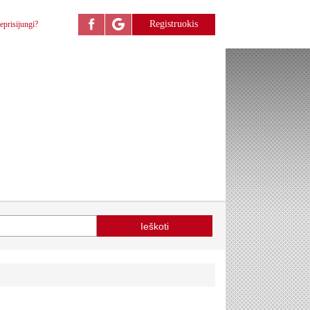
Registruokis
eprisijungi?