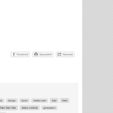
Facebook
Spausdinti
Nuoroda
sau
mes
ks
dangu
duon
meiles sms
tau tau tau
dainu zodziai
gimtadieni