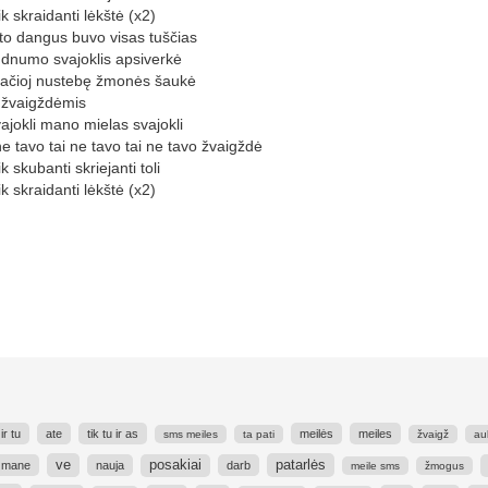
ik skraidanti lėkštė (x2)
yto dangus buvo visas tuščias
iūdnumo svajoklis apsiverkė
ačioj nustebę žmonės šaukė
 žvaigždėmis
ajokli mano mielas svajokli
ne tavo tai ne tavo tai ne tavo žvaigždė
ik skubanti skriejanti toli
ik skraidanti lėkštė (x2)
ir tu
ate
tik tu ir as
meilės
meiles
sms meiles
ta pati
žvaigž
au
ve
patarlės
posakiai
r mane
nauja
darb
meile sms
žmogus