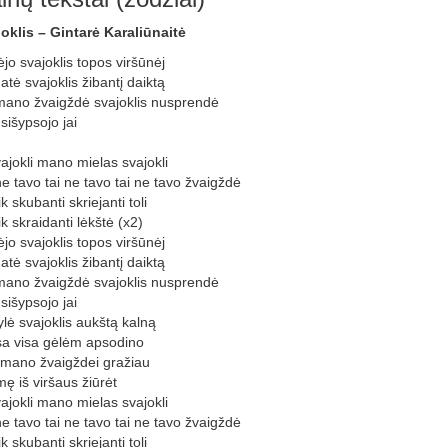
oklis – Gintarė Karaliūnaitė
jo svajoklis topos viršūnėj
tė svajoklis žibantį daiktą
mano žvaigždė svajoklis nusprendė
usišypsojo jai
ajokli mano mielas svajokli
ne tavo tai ne tavo tai ne tavo žvaigždė
ik skubanti skriejanti toli
ik skraidanti lėkštė (x2)
jo svajoklis topos viršūnėj
tė svajoklis žibantį daiktą
mano žvaigždė svajoklis nusprendė
usišypsojo jai
lė svajoklis aukštą kalną
isa visa gėlėm apsodino
mano žvaigždei gražiau
mę iš viršaus žiūrėt
ajokli mano mielas svajokli
ne tavo tai ne tavo tai ne tavo žvaigždė
ik skubanti skriejanti toli