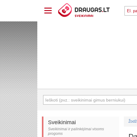
Sveikinimai
Žodž
Sveikinimai ir palinkėjimai visoms
progoms
Da