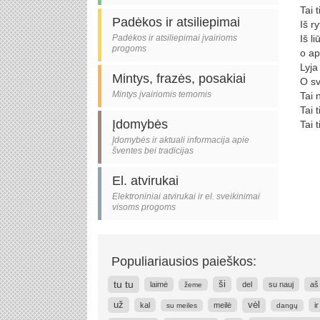
Tai t
Padėkos ir atsiliepimai
Iš r
Padėkos ir atsiliepimai įvairioms
Iš l
progoms
o ap
Lyja
Mintys, frazės, posakiai
O sv
Mintys įvairiomis temomis
Tai 
Tai t
Įdomybės
Tai t
Įdomybės ir aktuali informacija apie
šventes bei tradicijas
El. atvirukai
Elektroniniai atvirukai ir el. sveikinimai
visoms progoms
Populiariausios paieškos:
tu tu
ši
laimė
del
su nauj
aš 
žeme
už
vėl
kal
meilė
i
su meiles
dangų