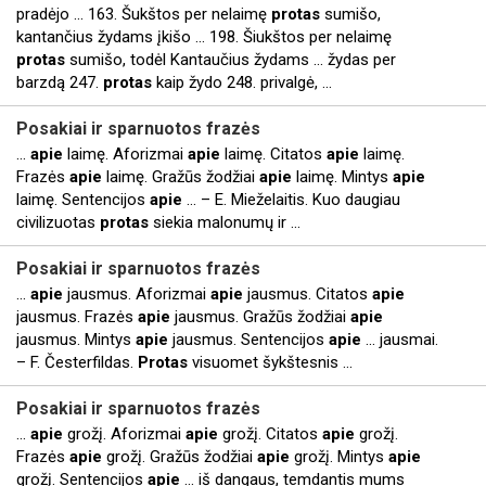
pradėjo ... 163. Šukštos per nelaimę
protas
sumišo,
kantančius žydams įkišo ... 198. Šiukštos per nelaimę
protas
sumišo, todėl Kantaučius žydams ... žydas per
barzdą 247.
protas
kaip žydo 248. privalgė, ...
Posakiai ir sparnuotos frazės
...
apie
laimę. Aforizmai
apie
laimę. Citatos
apie
laimę.
Frazės
apie
laimę. Gražūs žodžiai
apie
laimę. Mintys
apie
laimę. Sentencijos
apie
... – E. Mieželaitis. Kuo daugiau
civilizuotas
protas
siekia malonumų ir ...
Posakiai ir sparnuotos frazės
...
apie
jausmus. Aforizmai
apie
jausmus. Citatos
apie
jausmus. Frazės
apie
jausmus. Gražūs žodžiai
apie
jausmus. Mintys
apie
jausmus. Sentencijos
apie
... jausmai.
– F. Česterfildas.
Protas
visuomet šykštesnis ...
Posakiai ir sparnuotos frazės
...
apie
grožį. Aforizmai
apie
grožį. Citatos
apie
grožį.
Frazės
apie
grožį. Gražūs žodžiai
apie
grožį. Mintys
apie
grožį. Sentencijos
apie
... iš dangaus, temdantis mums