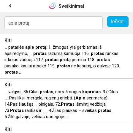
Sveikinimai
Kiti
... patarlės
apie
protą
. 1. žmogus yra gerbiamas iš
apsirėdymo, ...
protas
razumą kamuoja 116.
protas
rankas
ir kojas vaduoja 117.
protas
protą
pereina 118.
protas
pasako, kaulai atsako 119.
protas
ne kepurėj, o galvoje 120.
protas
...
Kiti
... valgysi. 36.Gilus
protas
, nors žmogus
kuprotas
. 37.Gilus
... .Pasiliksi, mergele, rugienų griebti. (
Apie
senmergę).
14.Pasišiaušęs ... pinigais. 72.
Protas
išmintį vedžioja.
73.
Protas
rankas ir ... . 4.Žilas plaukas – sveikas
protas
.
5.Žilė galvoje, velnias uodegoje. ...
Kiti