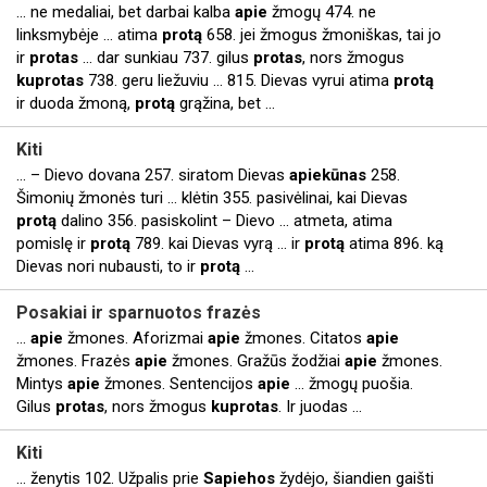
... ne medaliai, bet darbai kalba
apie
žmogų 474. ne
linksmybėje ... atima
protą
658. jei žmogus žmoniškas, tai jo
ir
protas
... dar sunkiau 737. gilus
protas
, nors žmogus
kuprotas
738. geru liežuviu ... 815. Dievas vyrui atima
protą
ir duoda žmoną,
protą
grąžina, bet ...
Kiti
... – Dievo dovana 257. siratom Dievas
apiekūnas
258.
Šimonių žmonės turi ... klėtin 355. pasivėlinai, kai Dievas
protą
dalino 356. pasiskolint – Dievo ... atmeta, atima
pomislę ir
protą
789. kai Dievas vyrą ... ir
protą
atima 896. ką
Dievas nori nubausti, to ir
protą
...
Posakiai ir sparnuotos frazės
...
apie
žmones. Aforizmai
apie
žmones. Citatos
apie
žmones. Frazės
apie
žmones. Gražūs žodžiai
apie
žmones.
Mintys
apie
žmones. Sentencijos
apie
... žmogų puošia.
Gilus
protas
, nors žmogus
kuprotas
. Ir juodas ...
Kiti
... ženytis 102. Užpalis prie
Sapiehos
žydėjo, šiandien gaišti