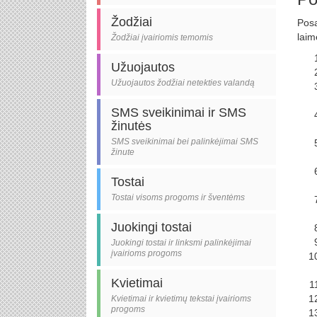
Žodžiai
Posa
laim
Žodžiai įvairiomis temomis
Užuojautos
Užuojautos žodžiai netekties valandą
SMS sveikinimai ir SMS
žinutės
SMS sveikinimai bei palinkėjimai SMS
žinute
Tostai
Tostai visoms progoms ir šventėms
Juokingi tostai
Juokingi tostai ir linksmi palinkėjimai
įvairioms progoms
Kvietimai
Kvietimai ir kvietimų tekstai įvairioms
progoms