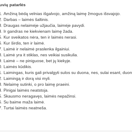
uvių patarlės
Amžiną bėdą velnias išgalvojo, amžiną laimę žmogus išsvajojo.
Darbas – laimės šaltinis.
Draugas nelaimėje užjaučia, laimėje pavydi.
Ir gandras ne kiekvienam laimę žada.
Kur sveikatos nėra, ten ir laimės nerasi.
Kur širdis, ten ir laimė.
Laimė ir nelaimė praslenka ilgainiui.
Laimė yra it stiklas, nes veikiai susikulia.
Laimė – ne piniguose, bet jų kiekyje.
Laimės kūdikis.
Laimingas, kuris gali privalgyti sulos su duona, nes, sulai esant, duo
Laimingą ir dorą visi myli.
Nelaimę sutinki, o pro laimę praeini.
Pinigai laimės neatstoja.
Skausmo neragavęs, laimės nepažinsi.
Su baime maža laimė.
Turtai laimės neatneša.