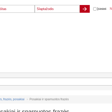
Įsiminti
N
s, frazės, posakiai
Posakiai ir sparnuotos frazės
sakiai ir sparnuotos frazės