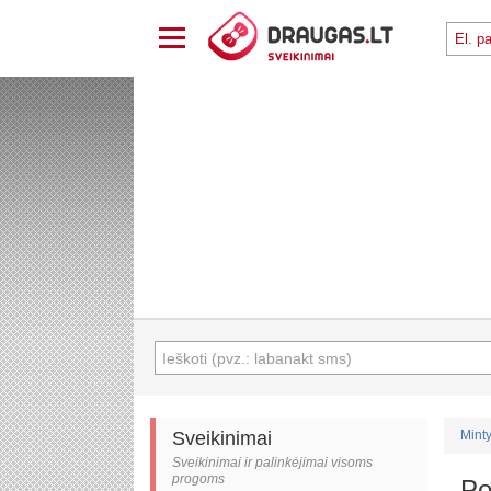
Sveikinimai
Minty
Sveikinimai ir palinkėjimai visoms
progoms
Po