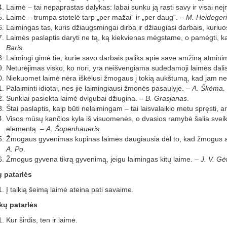
Laimė – tai nepaprastas dalykas: labai sunku ją rasti savy ir visai n
Laimė – trumpa stotelė tarp „per mažai“ ir „per daug“. –
M. Heidegeri
Laimingas tas, kuris džiaugsmingai dirba ir džiaugiasi darbais, kuriu
Laimės paslaptis daryti ne tą, ką kiekvienas mėgstame, o pamėgti, ką
Baris
.
Laimingi gimė tie, kurie savo darbais paliks apie save amžiną atmini
Neturėjimas visko, ko nori, yra neišvengiama sudedamoji laimės dali
Niekuomet laimė nėra iškėlusi žmogaus į tokią aukštumą, kad jam ne
Palaiminti idiotai, nes jie laimingiausi žmonės pasaulyje. –
A. Škėma.
Sunkiai pasiekta laimė dvigubai džiugina. –
B. Grasjanas
.
Štai paslaptis, kaip būti nelaimingam – tai laisvalaikio metu spręsti, a
Visos mūsų kančios kyla iš visuomenės, o dvasios ramybė šalia svei
elementą. –
A. Šopenhaueris
.
Žmogaus gyvenimas kupinas laimės daugiausia dėl to, kad žmogus am
A. Po
.
Žmogus gyvena tikrą gyvenimą, jeigu laimingas kitų laime. –
J. V. Gė
 patarlės
Į taikią šeimą laimė ateina pati savaime.
kų patarlės
Kur širdis, ten ir laimė.