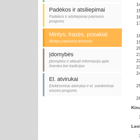
Padėkos ir atsiliepimai
Padėkos ir atsiliepimai įvairioms
progoms
Mintys, frazės, posakiai
Mintys įvairiomis temomis
Įdomybės
Įdomybės ir aktuali informacija apie
šventes bei tradicijas
El. atvirukai
Elektroniniai atvirukai ir el. sveikinimai
visoms progoms
Kinų
Len