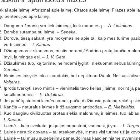
kiai apie laimę. Aforizmai apie laimę. Citatos apie laimę. Frazės apie l
ę. Sentencijos apie laimę.
Dauguma žmonių yra tiek laimingi, kiek mano esą. –
A. Linkolnas
.
Dorybė sutampa su laime. –
Seneka
.
Dorovė, tiesą sakant, yra mokymas ne apie tai, kaip mes turime pasidary
verti laimės. –
I. Kantas
.
Džiaugsmas ir skausmas, mintis nerami,/ Audrina protą kančia maloni.
myli, laimingas esi. –
J. V. Gėtė
.
Džiaukimės tuo, ką turime, neimdami lyginti: niekuomet nebus laiming
Seneka
.
Išminties taisyklė tokia: naudokis, bet nepiktnaudžiauk. Nei susilaik
Volteras
.
Įprotis tvarkyti savo mintis – vienintelis tavo kelias į laimę; norint ją pa
smulkmenomis. –
E. Delakrua
.
Jeigu būtų statomi laimės namai, pačią didžiausią patalpą reikėtų ski
Kančia – natūralus laimės ir džiaugsmo antipodas. –
E. Mieželaitis
.
Kuo daugiau civilizuotas protas siekia malonumų ir laimės, tuo labiau
I. Kantas
.
Laimė – kaip sveikata: jeigu jos nepastebi, vadinasi, ji yra. –
I. Turge
Laimė nėra tik dovana – tai atsakomybė, ir mes visi turime už ją kovo
Laimė – tai mūsų sugebėjimų panaudojimas kasdieniniame gyvenim