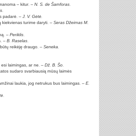
eįmanoma – kitur. –
N. S. de Šamforas
.
s
.
os padarė. –
J. V. Gėtė.
 kiekvienas turime daryti. –
Seras Džeimas M.
mą. –
Periklis
.
s. –
B. Raselas
.
būtų reikėję draugo. –
Seneka.
r esi laimingas, ar ne. –
Dž. B. Šo
.
katos sudaro svarbiausią mūsų laimės
žinai laukia, jog netrukus bus laimingas. –
E.
tė
.