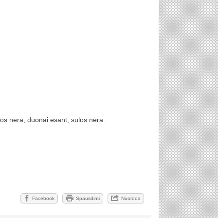
nos nėra, duonai esant, sulos nėra.
Facebook
Spausdinti
Nuoroda