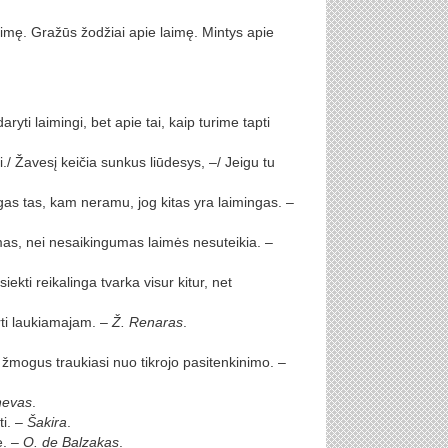
aimę. Gražūs žodžiai apie laimę. Mintys apie
ti laimingi, bet apie tai, kaip turime tapti
/ Žavesį keičia sunkus liūdesys, –/ Jeigu tu
as tas, kam neramu, jog kitas yra laimingas. –
ymas, nei nesaikingumas laimės nesuteikia. –
siekti reikalinga tvarka visur kitur, net
rti laukiamajam. –
Ž. Renaras
.
 žmogus traukiasi nuo tikrojo pasitenkinimo. –
nevas
.
ti. –
Šakira
.
e. –
O. de Balzakas
.