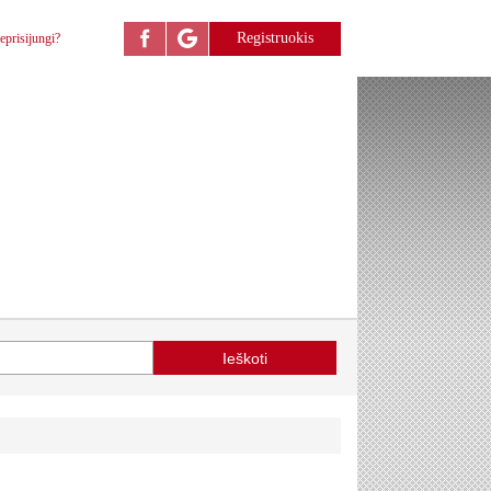
Registruokis
eprisijungi?