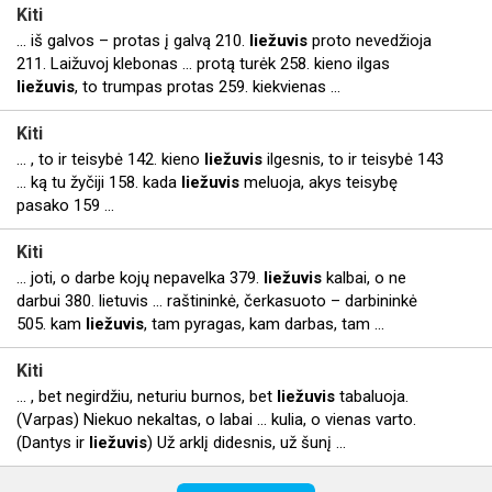
Kiti
... iš galvos – protas į galvą 210.
liežuvis
proto nevedžioja
211. Laižuvoj klebonas ... protą turėk 258. kieno ilgas
liežuvis
, to trumpas protas 259. kiekvienas ...
Kiti
... , to ir teisybė 142. kieno
liežuvis
ilgesnis, to ir teisybė 143
... ką tu žyčiji 158. kada
liežuvis
meluoja, akys teisybę
pasako 159 ...
Kiti
... joti, o darbe kojų nepavelka 379.
liežuvis
kalbai, o ne
darbui 380. lietuvis ... raštininkė, čerkasuoto – darbininkė
505. kam
liežuvis
, tam pyragas, kam darbas, tam ...
Kiti
... , bet negirdžiu, neturiu burnos, bet
liežuvis
tabaluoja.
(Varpas) Niekuo nekaltas, o labai ... kulia, o vienas varto.
(Dantys ir
liežuvis
) Už arklį didesnis, už šunį ...