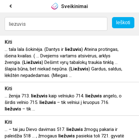
Sveikinimai
Kiti
... tala lala šokinėja. (Dantys ir
liežuvis
) Ateina protingas,
išeina kvailas. ( ... Dvejiems vartams atsivėrus, arklys
žvengia. (
Liežuvis
) Dešimt vyrų tabalokų traukia tinklą ...
šlapia būna, bet niekad nepūna. (
Liežuvis
) Gardus, saldus,
lėkštėn nepadedamas. (Miegas ...
Kiti
... ženija 713.
liežuvis
kaip velniuko 714.
liežuvis
angelo, o
širdis velnio 715.
liežuvis
– tik velniui į kruopus 716.
liežuvis
– tik ...
Kiti
... – tai jau Dievo davimas 517.
liežuvis
žmogų pakaria ir
paleidžia 518 ... , žmogaus
liežuvis
pasiekia toli 721. gyvatė