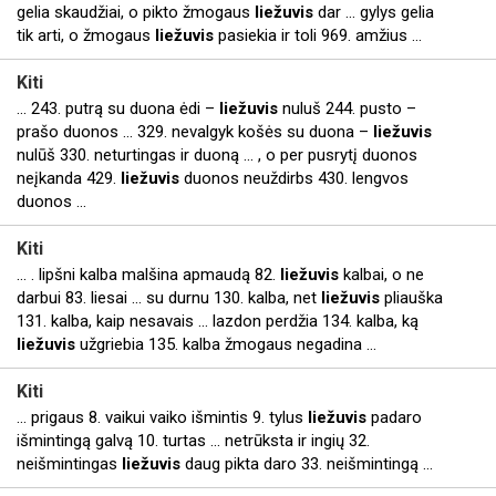
gelia skaudžiai, o pikto žmogaus
liežuvis
dar ... gylys gelia
tik arti, o žmogaus
liežuvis
pasiekia ir toli 969. amžius ...
Kiti
... 243. putrą su duona ėdi –
liežuvis
nuluš 244. pusto –
prašo duonos ... 329. nevalgyk košės su duona –
liežuvis
nulūš 330. neturtingas ir duoną ... , o per pusrytį duonos
neįkanda 429.
liežuvis
duonos neuždirbs 430. lengvos
duonos ...
Kiti
... . lipšni kalba malšina apmaudą 82.
liežuvis
kalbai, o ne
darbui 83. liesai ... su durnu 130. kalba, net
liežuvis
pliauška
131. kalba, kaip nesavais ... lazdon perdžia 134. kalba, ką
liežuvis
užgriebia 135. kalba žmogaus negadina ...
Kiti
... prigaus 8. vaikui vaiko išmintis 9. tylus
liežuvis
padaro
išmintingą galvą 10. turtas ... netrūksta ir ingių 32.
neišmintingas
liežuvis
daug pikta daro 33. neišmintingą ...