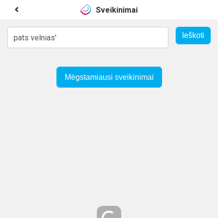
Sveikinimai
Mėgstamiausi sveikinimai