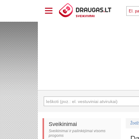
Sveikinimai
Žodž
Sveikinimai ir palinkėjimai visoms
progoms
Da