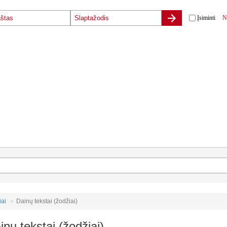
Įsiminti
N
iai
Dainų tekstai (žodžiai)
inų tekstai (žodžiai)