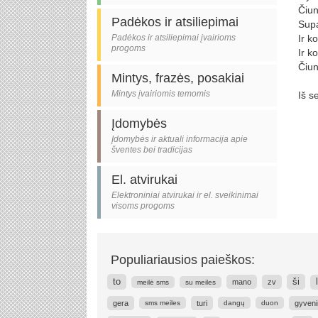
Čiun
Padėkos ir atsiliepimai
Supa
Padėkos ir atsiliepimai įvairioms
Ir k
progoms
Ir k
Čiun
Mintys, frazės, posakiai
Mintys įvairiomis temomis
Iš s
Įdomybės
Įdomybės ir aktuali informacija apie
šventes bei tradicijas
El. atvirukai
Elektroniniai atvirukai ir el. sveikinimai
visoms progoms
Populiariausios paieškos:
to
ši
mano
zv
meilė sms
su meiles
gera
turi
gyven
sms meiles
dangų
duon