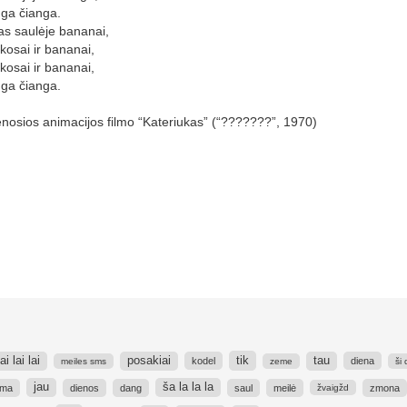
ga čianga.
s saulėje bananai,
okosai ir bananai,
okosai ir bananai,
ga čianga.
enosios animacijos filmo “Kateriukas” (“???????”, 1970)
tik
lai lai lai
posakiai
tau
kodel
diena
meiles sms
zeme
ši
jau
ša la la la
ima
dienos
dang
saul
meilė
zmona
žvaigžd