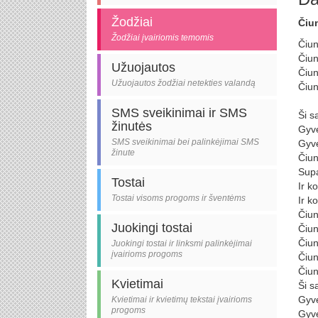
Žodžiai
Čiun
Žodžiai įvairiomis temomis
Čiun
Čiun
Užuojautos
Čiun
Užuojautos žodžiai netekties valandą
Čiun
SMS sveikinimai ir SMS
Ši s
žinutės
Gyve
SMS sveikinimai bei palinkėjimai SMS
Gyve
žinute
Čiun
Supa
Tostai
Ir k
Tostai visoms progoms ir šventėms
Ir k
Čiun
Juokingi tostai
Čiun
Čiun
Juokingi tostai ir linksmi palinkėjimai
įvairioms progoms
Čiun
Čiun
Kvietimai
Ši s
Gyve
Kvietimai ir kvietimų tekstai įvairioms
progoms
Gyve