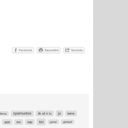
Facebook
Spausdinti
Nuoroda
ju
sparnuotos
tik aš ir tu
laime
 diena
su
apie
ten
taip
gerai
gimtad