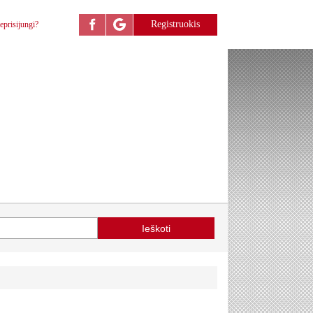
Registruokis
eprisijungi?