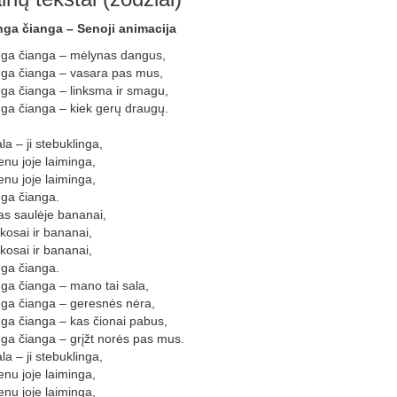
ga čianga – Senoji animacija
ga čianga – mėlynas dangus,
ga čianga – vasara pas mus,
ga čianga – linksma ir smagu,
ga čianga – kiek gerų draugų.
ala – ji stebuklinga,
nu joje laiminga,
nu joje laiminga,
ga čianga.
s saulėje bananai,
okosai ir bananai,
okosai ir bananai,
ga čianga.
ga čianga – mano tai sala,
ga čianga – geresnės nėra,
ga čianga – kas čionai pabus,
ga čianga – grįžt norės pas mus.
ala – ji stebuklinga,
nu joje laiminga,
nu joje laiminga,