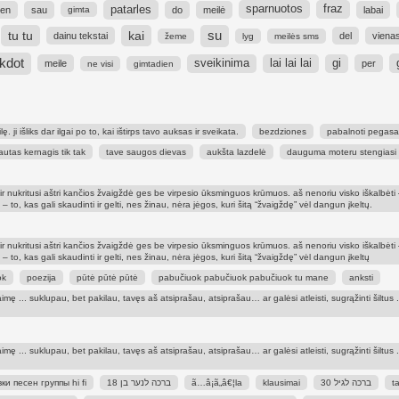
patarles
sparnuotos
fraz
ten
sau
do
meilė
labai
gimta
su
tu tu
kai
dainu tekstai
del
viena
žeme
lyg
meilės sms
kdot
sveikinima
lai lai lai
gi
meile
per
ne visi
gimtadien
 ji išliks dar ilgai po to, kai ištirps tavo auksas ir sveikata.
bezdziones
pabalnoti pegasa
autas kernagis tik tak
tave saugos dievas
aukšta lazdelė
dauguma moteru stengiasi
ir nukritusi aštri kančios žvaigždė ges be virpesio ūksminguos krūmuos. aš nenoriu visko iškalbėti 
 to, kas gali skaudinti ir gelti, nes žinau, nėra jėgos, kuri šitą “žvaigždę” vėl dangun įkeltų.
ir nukritusi aštri kančios žvaigždė ges be virpesio ūksminguos krūmuos. aš nenoriu visko iškalbėti 
 to, kas gali skaudinti ir gelti, nes žinau, nėra jėgos, kuri šitą “žvaigždę” vėl dangun įkeltų
ok
poezija
pūtė pūtė pūtė
pabučiuok pabučiuok pabučiuok tu mane
anksti
imę ... suklupau, bet pakilau, tavęs aš atsiprašau, atsiprašau… ar galėsi atleisti, sugrąžinti šiltus
imę ... suklupau, bet pakilau, tavęs aš atsiprašau, atsiprašau… ar galėsi atleisti, sugrąžinti šiltus
ки песен группы hi fi
ברכה לנער בן 18
ã…â¡ã„â€¦la
klausimai
ברכה לגיל 30
t