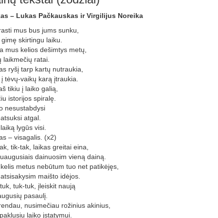
as – Lukas Pačkauskas ir Virgilijus Noreika
asti mus bus jums sunku,
gimę skirtingu laiku.
ia mus kelios dešimtys metų,
ų laikmečių ratai.
as ryšį tarp kartų nutraukia,
į tėvų-vaikų karą įtraukia.
š tikiu į laiko galią,
iu istorijos spiralę.
o nesustabdysi
eatsuksi atgal.
laiką lygūs visi.
as – visagalis. (x2)
ak, tik-tak, laikas greitai eina,
uaugusiais dainuosim vieną dainą.
 kelis metus nebūtum tuo net patikėjęs,
atsisakysim maišto idėjos.
tuk, tuk-tuk, įleiskit naują
augusių pasaulį.
endau, nusimečiau rožinius akinius,
paklusiu laiko įstatymui.