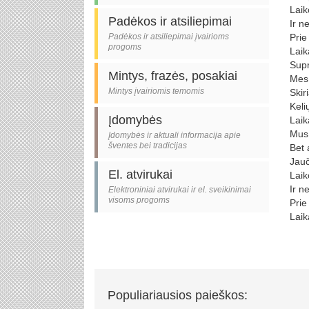
Laik
Padėkos ir atsiliepimai
Ir n
Padėkos ir atsiliepimai įvairioms
Prie 
progoms
Laik
Supr
Mintys, frazės, posakiai
Mes 
Mintys įvairiomis temomis
Skir
Keli
Įdomybės
Laik
Mus 
Įdomybės ir aktuali informacija apie
šventes bei tradicijas
Bet a
Jauč
El. atvirukai
Laik
Ir n
Elektroniniai atvirukai ir el. sveikinimai
visoms progoms
Prie 
Laik
Populiariausios paieškos: