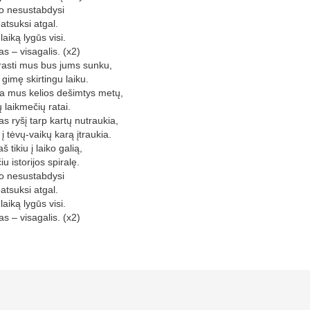
o nesustabdysi
eatsuksi atgal.
laiką lygūs visi.
as – visagalis. (x2)
asti mus bus jums sunku,
gimę skirtingu laiku.
ia mus kelios dešimtys metų,
ų laikmečių ratai.
as ryšį tarp kartų nutraukia,
į tėvų-vaikų karą įtraukia.
š tikiu į laiko galią,
iu istorijos spiralę.
o nesustabdysi
eatsuksi atgal.
laiką lygūs visi.
as – visagalis. (x2)