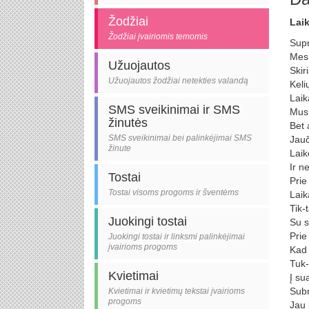
Žodžiai
Laik
Žodžiai įvairiomis temomis
Supr
Mes 
Užuojautos
Skir
Užuojautos žodžiai netekties valandą
Keli
Laik
SMS sveikinimai ir SMS
Mus 
žinutės
Bet a
SMS sveikinimai bei palinkėjimai SMS
Jauč
žinute
Laik
Ir n
Tostai
Prie 
Tostai visoms progoms ir šventėms
Laik
Tik-t
Juokingi tostai
Su s
Prie
Juokingi tostai ir linksmi palinkėjimai
įvairioms progoms
Kad 
Tuk-
Kvietimai
Į su
Subr
Kvietimai ir kvietimų tekstai įvairioms
progoms
Jau 