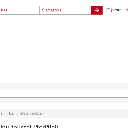
Įsiminti
N
iai
Dainų tekstai (žodžiai)
inų tekstai (žodžiai)