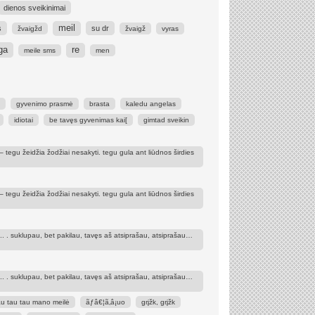
dienos sveikinimai
meil
s
su dr
žvaigžd
žvaigž
vyras
ga
re
meile sms
men
gyvenimo prasmė
brasta
kaledu angelas
idiotai
be tavęs gyvenimas kai[
gimtad sveikin
– tegu žeidžia žodžiai nesakyti. tegu gula ant liūdnos širdies
– tegu žeidžia žodžiai nesakyti. tegu gula ant liūdnos širdies
 ... . suklupau, bet pakilau, tavęs aš atsiprašau, atsiprašau…
 ... . suklupau, bet pakilau, tavęs aš atsiprašau, atsiprašau…
au tau tau mano meilė
ãƒâ€¦ã‚â¡uo
grįžk, grįžk