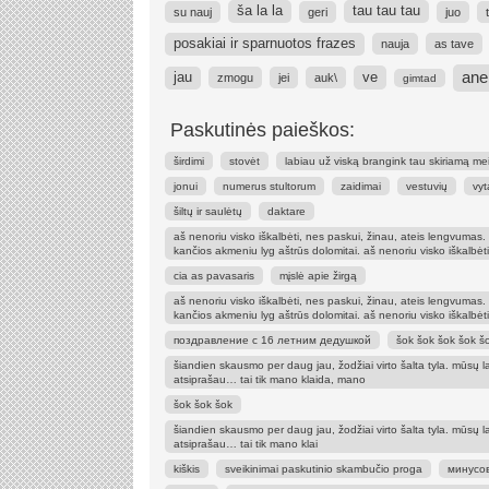
ša la la
tau tau tau
su nauj
geri
juo
posakiai ir sparnuotos frazes
nauja
as tave
ane
ve
jau
zmogu
jei
auk\
gimtad
Paskutinės paieškos:
širdimi
stovėt
labiau už viską brangink tau skiriamą meilę.
jonui
numerus stultorum
zaidimai
vestuvių
vyt
šiltų ir saulėtų
daktare
aš nenoriu visko iškalbėti, nes paskui, žinau, ateis lengvumas. 
kančios akmeniu lyg aštrūs dolomitai. aš nenoriu visko iškalbėti –
cia as pavasaris
mįslė apie žirgą
aš nenoriu visko iškalbėti, nes paskui, žinau, ateis lengvumas. 
kančios akmeniu lyg aštrūs dolomitai. aš nenoriu visko iškalbėti –
поздравление с 16 летним дедушкой
šok šok šok šok š
šiandien skausmo per daug jau, žodžiai virto šalta tyla. mūsų la
atsiprašau… tai tik mano klaida, mano
šok šok šok
šiandien skausmo per daug jau, žodžiai virto šalta tyla. mūsų la
atsiprašau… tai tik mano klai
kiškis
sveikinimai paskutinio skambučio proga
минусов