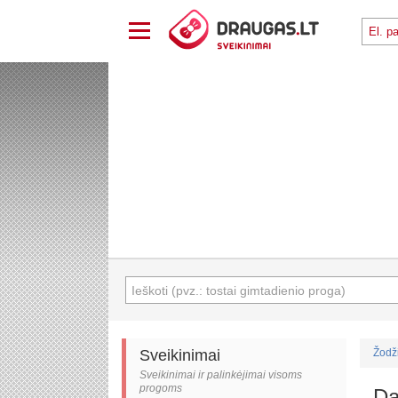
Sveikinimai
Žodž
Sveikinimai ir palinkėjimai visoms
progoms
Da