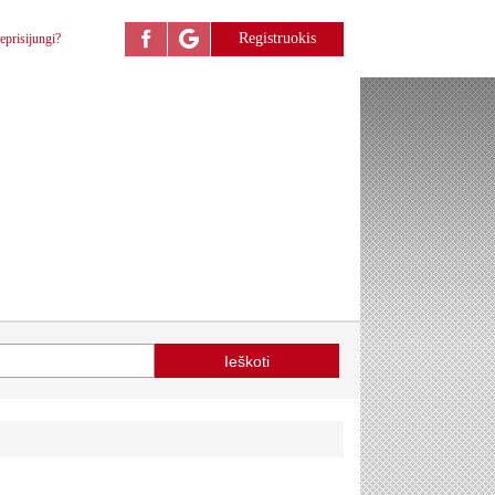
Registruokis
eprisijungi?