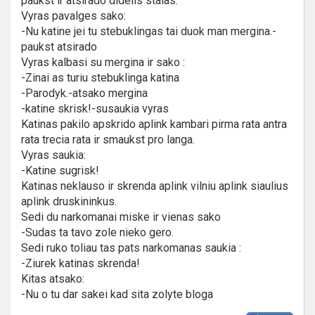
paukst ir atsirado didelis stalas.
Vyras pavalges sako:
-Nu katine jei tu stebuklingas tai duok man mergina.-
paukst atsirado
Vyras kalbasi su mergina ir sako :
-Zinai as turiu stebuklinga katina
-Parodyk.-atsako mergina
-katine skrisk!-susaukia vyras
Katinas pakilo apskrido aplink kambari pirma rata antra
rata trecia rata ir smaukst pro langa.
Vyras saukia:
-Katine sugrisk!
Katinas neklauso ir skrenda aplink vilniu aplink siaulius
aplink druskininkus.
Sedi du narkomanai miske ir vienas sako
-Sudas ta tavo zole nieko gero.
Sedi ruko toliau tas pats narkomanas saukia :
-Ziurek katinas skrenda!
Kitas atsako:
-Nu o tu dar sakei kad sita zolyte bloga