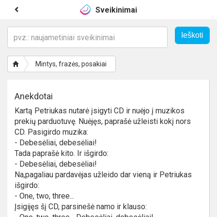
Sveikinimai
Mintys, frazės, posakiai
Anekdotai
Kartą Petriukas nutarė įsigyti CD ir nuėjo į muzikos
prekių parduotuvę. Nuėjęs, paprašė užleisti kokį nors
CD. Pasigirdo muzika:
- Debesėliai, debesėliai!
Tada paprašė kito. Ir išgirdo:
- Debesėliai, debesėliai!
Na,pagaliau pardavėjas užleido dar vieną ir Petriukas
išgirdo:
- One, two, three...
Įsigijęs šį CD, parsinešė namo ir klauso: