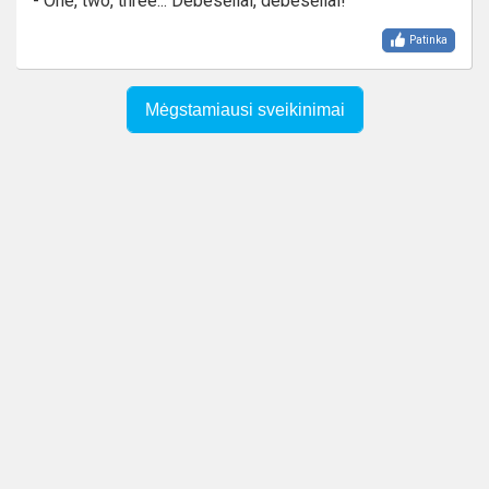
- One, two, three... Debesėliai, debesėliai!
Patinka
Mėgstamiausi sveikinimai