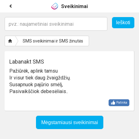
Sveikinimai
SMS sveikinimai ir SMS žinutės
Labanakt SMS
Pažiūrėk, aplink tamsu
Ir visur tiek daug žvaigždžių.
Susapnuok pajūrio smėlį,
Pasivaikščiok debesėliais..
Patinka
Mėgstamiausi sveikinimai