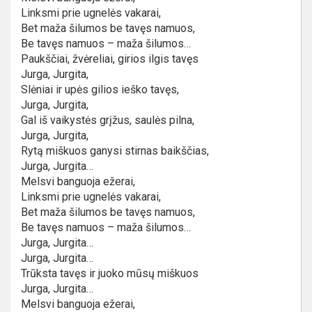
Linksmi prie ugnelės vakarai,
Bet maža šilumos be tavęs namuos,
Be tavęs namuos – maža šilumos…
Paukščiai, žvėreliai, girios ilgis tavęs
Jurga, Jurgita,
Slėniai ir upės gilios ieško tavęs,
Jurga, Jurgita,
Gal iš vaikystės grįžus, saulės pilna,
Jurga, Jurgita,
Rytą miškuos ganysi stirnas baikščias,
Jurga, Jurgita…
Melsvi banguoja ežerai,
Linksmi prie ugnelės vakarai,
Bet maža šilumos be tavęs namuos,
Be tavęs namuos – maža šilumos…
Jurga, Jurgita…
Jurga, Jurgita…
Trūksta tavęs ir juoko mūsų miškuos
Jurga, Jurgita…
Melsvi banguoja ežerai,