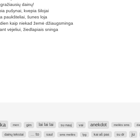
gražiausių dainų!
ia pušynai, kvepia šilojai
a paukšteliai, šunes loja
dien kaip niekad žemė džiaugsminga
ant vėjeliui, žiedlapiais sninga
ka
anekdot
lai lai lai
gim
su nauj
vai
men
meilės sms
d
... to
ju
dainų tekstai
saul
kai aš pas
su dr
sms meilės
lyg