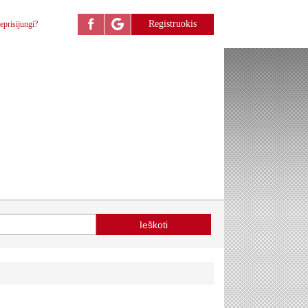
Registruokis
eprisijungi?