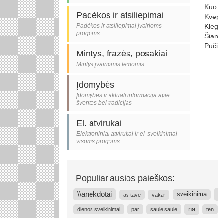
Kuo 
Padėkos ir atsiliepimai
Kvep
Padėkos ir atsiliepimai įvairioms
Kleg
progoms
Šian
Puči
Mintys, frazės, posakiai
Mintys įvairiomis temomis
Įdomybės
Įdomybės ir aktuali informacija apie
šventes bei tradicijas
El. atvirukai
Elektroniniai atvirukai ir el. sveikinimai
visoms progoms
Populiariausios paieškos:
\\anekdotai
sveikinima
as tave
vakar
na
dienos sveikinimai
par
saule saule
ten