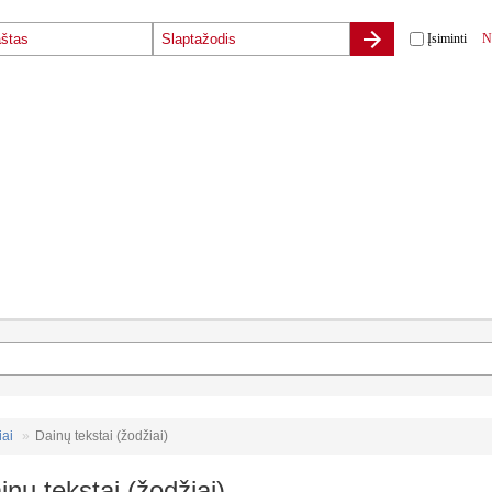
Įsiminti
N
iai
Dainų tekstai (žodžiai)
inų tekstai (žodžiai)