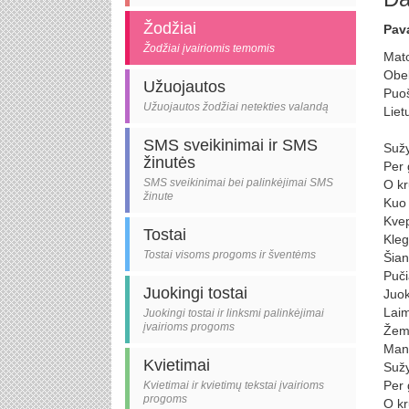
Žodžiai
Pava
Žodžiai įvairiomis temomis
Mato
Obel
Užuojautos
Puoš
Užuojautos žodžiai netekties valandą
Liet
SMS sveikinimai ir SMS
Sužy
žinutės
Per 
SMS sveikinimai bei palinkėjimai SMS
O kr
žinute
Kuo 
Kvep
Tostai
Kleg
Tostai visoms progoms ir šventėms
Šian
Puči
Juokingi tostai
Juok
Laim
Juokingi tostai ir linksmi palinkėjimai
įvairioms progoms
Žemė
Mano
Kvietimai
Sužy
Per 
Kvietimai ir kvietimų tekstai įvairioms
progoms
O kr