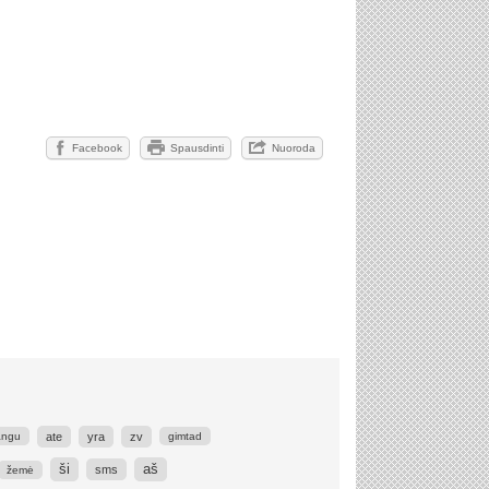
Facebook
Spausdinti
Nuoroda
ate
yra
zv
angu
gimtad
ši
aš
sms
žemė