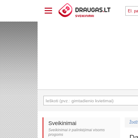
Sveikinimai
Žodž
Sveikinimai ir palinkėjimai visoms
progoms
Da