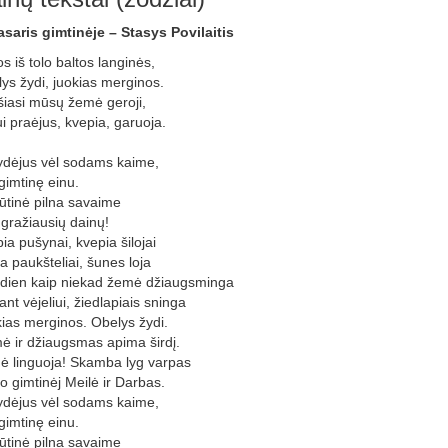
saris gimtinėje – Stasys Povilaitis
s iš tolo baltos langinės,
ys žydi, juokias merginos.
iasi mūsų žemė geroji,
ui praėjus, kvepia, garuoja.
dėjus vėl sodams kaime,
gimtinę einu.
ūtinė pilna savaime
gražiausių dainų!
ia pušynai, kvepia šilojai
a paukšteliai, šunes loja
dien kaip niekad žemė džiaugsminga
ant vėjeliui, žiedlapiais sninga
ias merginos. Obelys žydi.
ė ir džiaugsmas apima širdį.
 linguoja! Skamba lyg varpas
 gimtinėj Meilė ir Darbas.
dėjus vėl sodams kaime,
gimtinę einu.
ūtinė pilna savaime